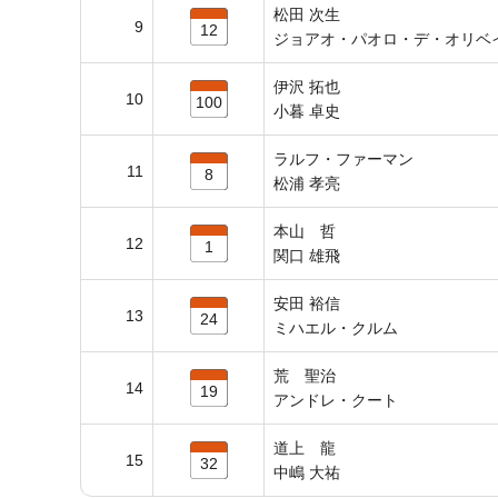
松田 次生
9
12
ジョアオ・パオロ・デ・オリベ
伊沢 拓也
10
100
小暮 卓史
ラルフ・ファーマン
11
8
松浦 孝亮
本山 哲
12
1
関口 雄飛
安田 裕信
13
24
ミハエル・クルム
荒 聖治
14
19
アンドレ・クート
道上 龍
15
32
中嶋 大祐