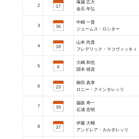
塚越 広大
2
17
金石 年弘
中嶋 一貴
3
36
ジェームス・ロシター
山本 尚貴
4
18
フレデリック・マコヴィッキィ
大嶋 和也
5
6
国本 雄資
柳田 真孝
6
23
ロニー・クインタレッリ
脇阪 寿一
7
39
石浦 宏明
伊藤 大輔
8
37
アンドレア・カルダレッリ