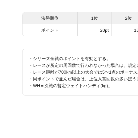
決勝順位
1位
2位
ポイント
20pt
1
・シリーズ全戦のポイントを有効とする。
・レースが所定の周回数で行われなかった場合は、規定
・レース距離が700km以上の大会では5〜1点のボーナ
・同ポイントで並んだ場合は、上位入賞回数の多いほう
・WH＝次戦の暫定ウェイトハンディ(kg)。