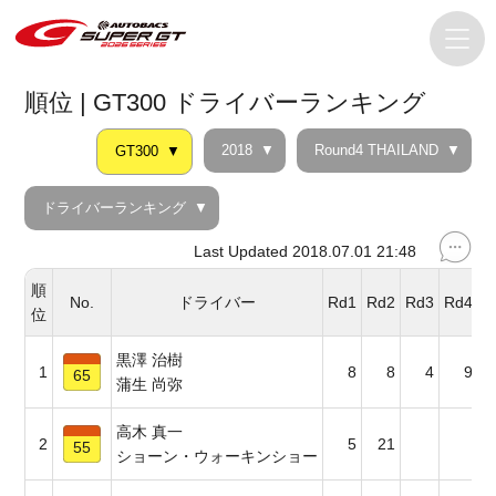
順位 | GT300 ドライバーランキング
2018
Round4 THAILAND
GT300
ドライバーランキング
Last Updated 2018.07.01 21:48
順
No.
ドライバー
Rd1
Rd2
Rd3
Rd4
R
位
黒澤 治樹
1
8
8
4
9
65
蒲生 尚弥
高木 真一
2
5
21
55
ショーン・ウォーキンショー