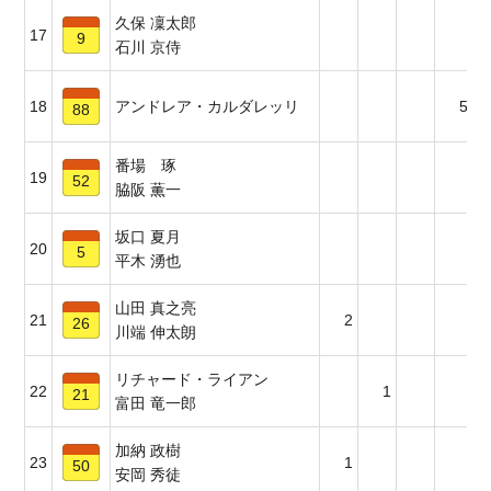
久保 凜太郎
17
9
石川 京侍
18
アンドレア・カルダレッリ
5
88
番場 琢
19
52
脇阪 薫一
坂口 夏月
20
5
平木 湧也
山田 真之亮
21
2
26
川端 伸太朗
リチャード・ライアン
22
1
21
富田 竜一郎
加納 政樹
23
1
50
安岡 秀徒