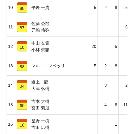
10
平峰 一貴
5
2
8
5
88
佐藤 公哉
11
6
87
元嶋 佑弥
中山 友貴
12
20
5
18
小林 崇志
13
マルコ・マペッリ
5
2
8
88
道上 龍
14
3
2
34
大津 弘樹
吉本 大樹
15
4
6
11
60
宮田 莉朋
星野 一樹
16
1
10
吉田 広樹