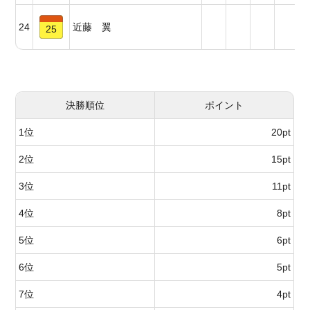
24
近藤 翼
25
決勝順位
ポイント
1位
20pt
2位
15pt
3位
11pt
4位
8pt
5位
6pt
6位
5pt
7位
4pt