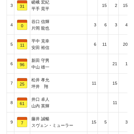
嵯峨 宏紀
3
15
2
15
31
平手 晃平
谷口 信輝
4
3
6
3
4
0
片岡 龍也
平中 克幸
5
6
11
20
11
安田 裕信
新田 守男
6
21
1
96
中山 雄一
松井 孝允
7
11
15
25
坪井 翔
井口 卓人
8
11
61
山内 英輝
藤井 誠暢
9
15
5
3
7
スヴェン・ミューラー