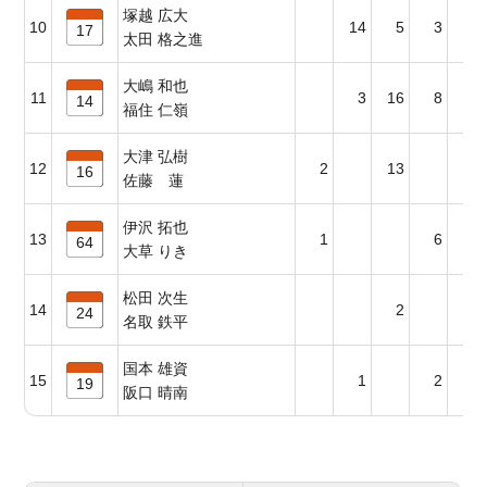
塚越 広大
10
14
5
3
17
17
太田 格之進
大嶋 和也
11
3
16
8
6
14
福住 仁嶺
大津 弘樹
12
2
13
6
16
佐藤 蓮
伊沢 拓也
13
1
6
64
大草 りき
松田 次生
14
2
24
名取 鉄平
国本 雄資
15
1
2
19
阪口 晴南