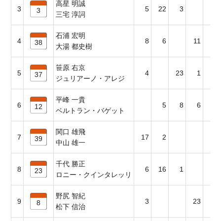
高星 明誠
3
5
22
3
4
3
三宅 淳詞
石浦 宏明
4
8
6
11
2
38
大湯 都史樹
笹原 右京
5
4
23
1
37
ジュリアーノ・アレジ
平峰 一貴
6
5
8
6
11
12
ベルトラン・バゲット
関口 雄飛
7
17
2
1
39
中山 雄一
千代 勝正
8
6
16
1
3
23
ロニー・クインタレッリ
野尻 智紀
9
3
23
8
松下 信治