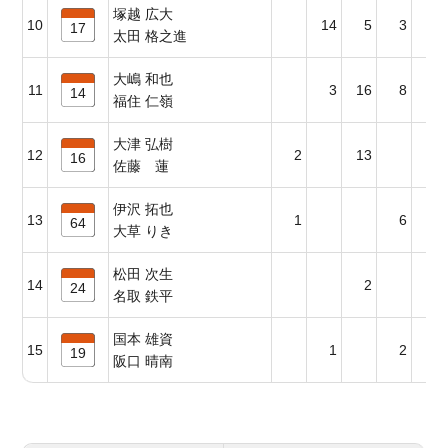
塚越 広大
10
14
5
3
17
17
太田 格之進
大嶋 和也
11
3
16
8
6
14
福住 仁嶺
大津 弘樹
12
2
13
6
16
佐藤 蓮
伊沢 拓也
13
1
6
64
大草 りき
松田 次生
14
2
24
名取 鉄平
国本 雄資
15
1
2
19
阪口 晴南