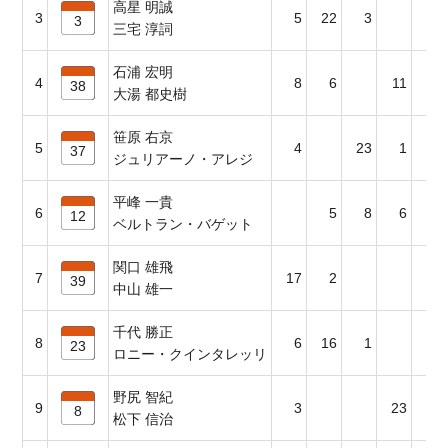
高星 明誠
3
5
22
3
4
3
三宅 淳詞
石浦 宏明
4
8
6
11
2
38
大湯 都史樹
笹原 右京
5
4
23
1
37
ジュリアーノ・アレジ
平峰 一貴
6
5
8
6
11
12
ベルトラン・バゲット
関口 雄飛
7
17
2
1
39
中山 雄一
千代 勝正
8
6
16
1
3
23
ロニー・クインタレッリ
野尻 智紀
9
3
23
8
松下 信治