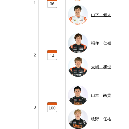
1
36
山下 健太
福住 仁嶺
2
14
大嶋 和也
山本 尚貴
3
100
牧野 任祐