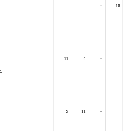
－
16
11
4
－
ト
3
11
－