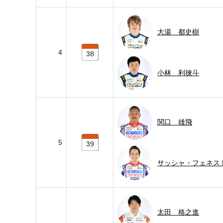
大湯 都史樹
4
38
小林 利徠斗
関口 雄飛
5
39
サッシャ・フェネス
太田 格之進