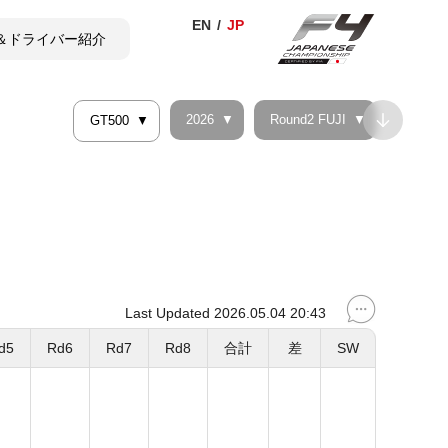
＆ドライバー紹介
2026
Round2 FUJI
GT500
TICKET
SHOP
Last Updated 2026.05.04 20:43
d5
Rd6
Rd7
Rd8
合計
差
SW