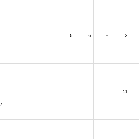
5
6
－
2
－
11
ジ