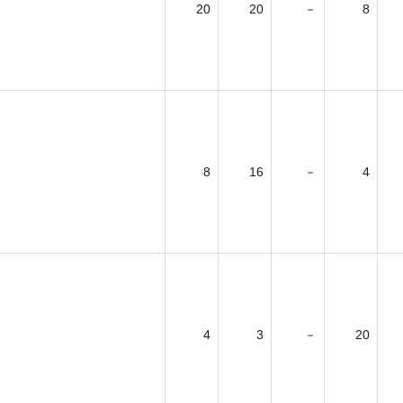
20
20
－
8
8
16
－
4
4
3
－
20