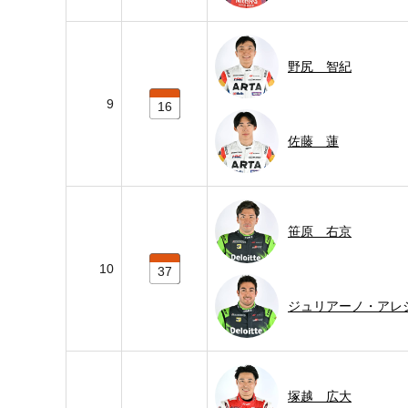
野尻 智紀
9
16
佐藤 蓮
笹原 右京
10
37
ジュリアーノ・アレ
塚越 広大