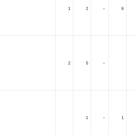
1
2
－
6
2
5
－
1
－
1