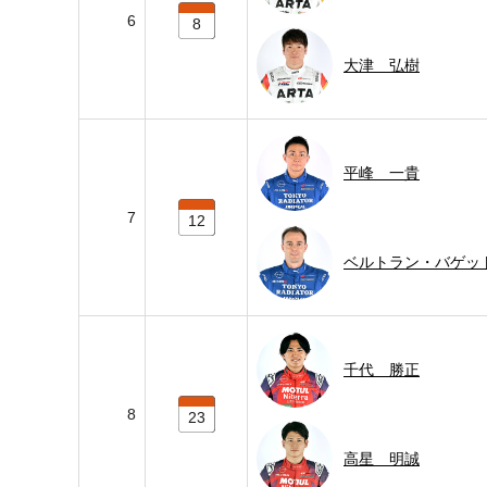
6
8
大津 弘樹
平峰 一貴
7
12
ベルトラン・バゲッ
千代 勝正
8
23
高星 明誠