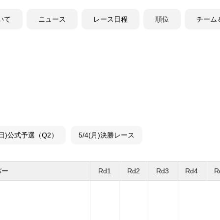
ついて
ニュース
レース日程
順位
チーム
3(日)公式予選（Q2）
5/4(月)決勝レース
バー
Rd1
Rd2
Rd3
Rd4
R