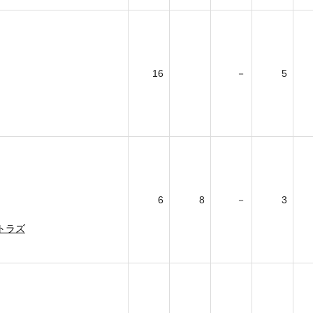
16
－
5
6
8
－
3
トラズ