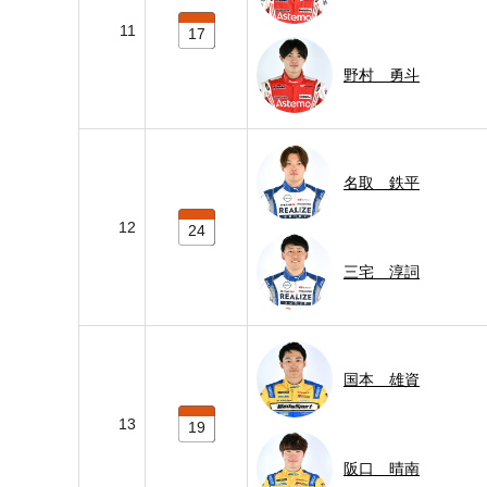
11
17
野村 勇斗
名取 鉄平
12
24
三宅 淳詞
国本 雄資
13
19
阪口 晴南