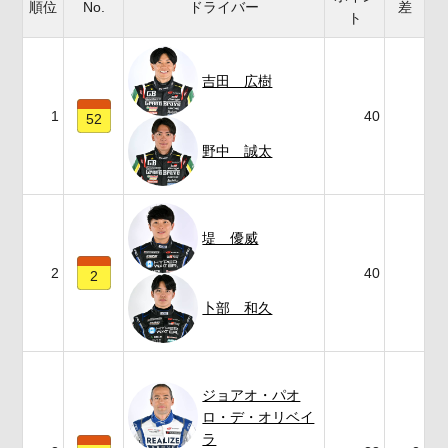
順位
No.
ドライバー
差
ト
吉田 広樹
1
40
52
野中 誠太
堤 優威
2
40
2
卜部 和久
ジョアオ・パオ
ロ・デ・オリベイ
ラ