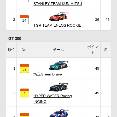
STANLEY TEAM KUNIMITSU
3
36
-21
14
TGR TEAM ENEOS ROOKIE
GT 300
ポイン
順位
No.
チーム
差
ト
1
49
52
埼玉Green Brave
2
49
2
HYPER WATER Racing
INGING