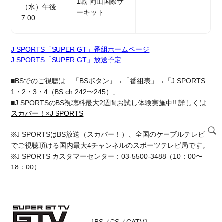
1戦 岡山国際サ
（水）午後
ーキット
7:00
J SPORTS「SUPER GT」番組ホームページ
J SPORTS「SUPER GT」放送予定
■BSでのご視聴は 「BSボタン」→「番組表」→「J SPORTS
1・2・3・4（BS ch.242〜245）」
■J SPORTSのBS視聴料最大2週間お試し体験実施中!! 詳しくは
スカパー！×J SPORTS
※J SPORTSはBS放送（スカパー！）、全国のケーブルテレビ
でご視聴頂ける国内最大4チャンネルのスポーツテレビ局です。
※J SPORTS カスタマーセンター：03-5500-3488（10：00〜
18：00）
［BS／CS／CATV］