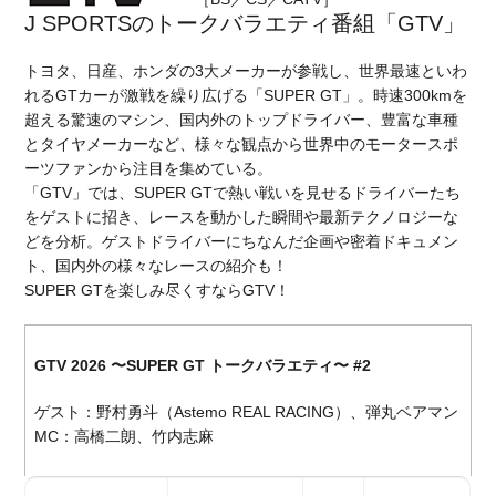
J SPORTSのトークバラエティ番組「GTV」
トヨタ、日産、ホンダの3大メーカーが参戦し、世界最速といわ
れるGTカーが激戦を繰り広げる「SUPER GT」。時速300kmを
超える驚速のマシン、国内外のトップドライバー、豊富な車種
とタイヤメーカーなど、様々な観点から世界中のモータースポ
ーツファンから注目を集めている。
「GTV」では、SUPER GTで熱い戦いを見せるドライバーたち
をゲストに招き、レースを動かした瞬間や最新テクノロジーな
どを分析。ゲストドライバーにちなんだ企画や密着ドキュメン
ト、国内外の様々なレースの紹介も！
SUPER GTを楽しみ尽くすならGTV！
GTV 2026 〜SUPER GT トークバラエティ〜 #2
ゲスト：野村勇斗（Astemo REAL RACING）、弾丸ベアマン
MC：高橋二朗、竹内志麻