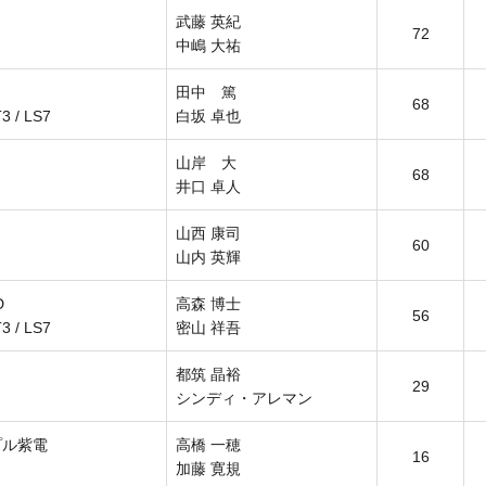
武藤 英紀
72
中嶋 大祐
田中 篤
68
 / LS7
白坂 卓也
山岸 大
68
井口 卓人
山西 康司
60
山内 英輝
D
高森 博士
56
 / LS7
密山 祥吾
都筑 晶裕
29
シンディ・アレマン
プル紫電
高橋 一穂
16
加藤 寛規