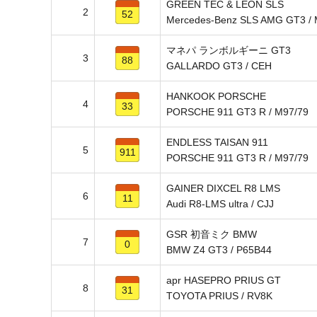
GREEN TEC & LEON SLS
2
52
Mercedes-Benz SLS AMG GT3 /
マネパ ランボルギーニ GT3
3
88
GALLARDO GT3 / CEH
HANKOOK PORSCHE
4
33
PORSCHE 911 GT3 R / M97/79
ENDLESS TAISAN 911
5
911
PORSCHE 911 GT3 R / M97/79
GAINER DIXCEL R8 LMS
6
11
Audi R8-LMS ultra / CJJ
GSR 初音ミク BMW
7
0
BMW Z4 GT3 / P65B44
apr HASEPRO PRIUS GT
8
31
TOYOTA PRIUS / RV8K