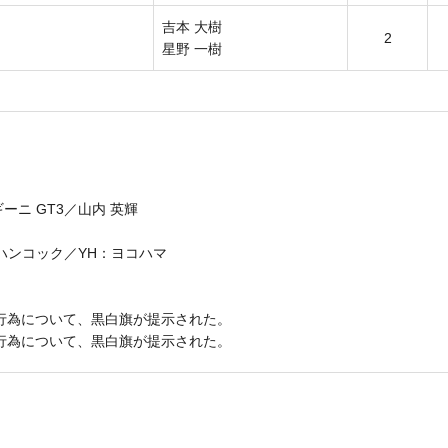
吉本 大樹
2
星野 一樹
ルギーニ GT3／山内 英輝
ハンコック／YH：ヨコハマ
接触行為について、黒白旗が提示された。
接触行為について、黒白旗が提示された。