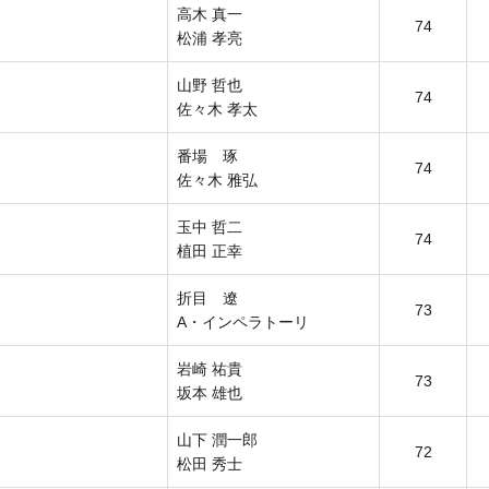
高木 真一
74
松浦 孝亮
山野 哲也
74
佐々木 孝太
番場 琢
74
佐々木 雅弘
玉中 哲二
74
植田 正幸
折目 遼
73
A・インペラトーリ
岩崎 祐貴
73
坂本 雄也
山下 潤一郎
72
松田 秀士