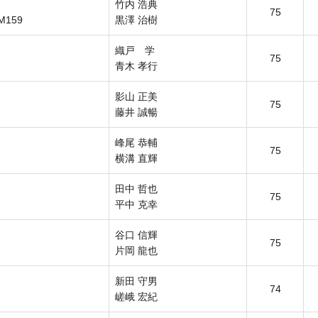
竹内 浩典
75
 M159
黒澤 治樹
織戸 学
75
青木 孝行
影山 正美
75
藤井 誠暢
峰尾 恭輔
75
横溝 直輝
田中 哲也
75
平中 克幸
谷口 信輝
75
片岡 龍也
新田 守男
74
嵯峨 宏紀