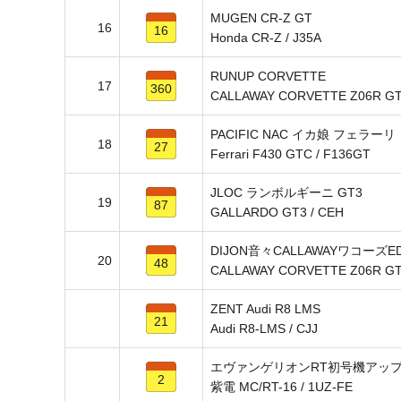
MUGEN CR-Z GT
16
16
Honda CR-Z / J35A
RUNUP CORVETTE
17
360
CALLAWAY CORVETTE Z06R GT3
PACIFIC NAC イカ娘 フェラーリ
18
27
Ferrari F430 GTC / F136GT
JLOC ランボルギーニ GT3
19
87
GALLARDO GT3 / CEH
DIJON音々CALLAWAYワコーズE
20
48
CALLAWAY CORVETTE Z06R GT3
ZENT Audi R8 LMS
21
Audi R8-LMS / CJJ
エヴァンゲリオンRT初号機アッ
2
紫電 MC/RT-16 / 1UZ-FE