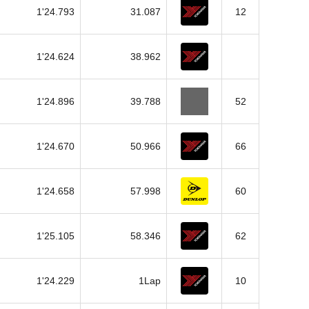
1'24.793
31.087
12
1'24.624
38.962
1'24.896
39.788
52
1'24.670
50.966
66
1'24.658
57.998
60
1'25.105
58.346
62
1'24.229
1Lap
10