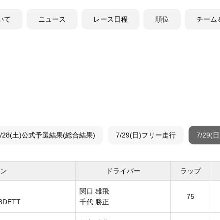
ついて
ニュース
レース日程
順位
チーム
7/28(土)公式予選結果(総合結果)
7/29(日)フリー走行
7/29
シン
ドライバー
ラップ
関口 雄飛
75
38DETT
千代 勝正