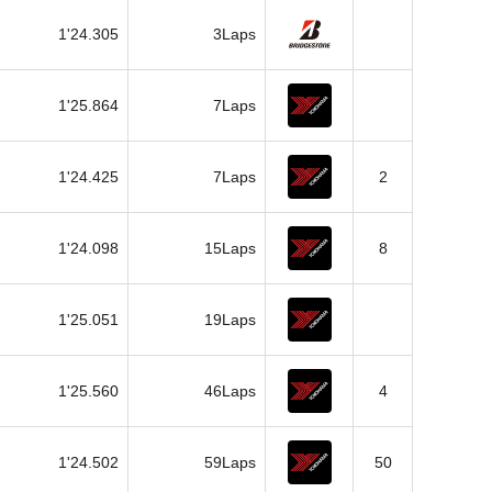
1'24.305
3Laps
1'25.864
7Laps
1'24.425
7Laps
2
1'24.098
15Laps
8
1'25.051
19Laps
1'25.560
46Laps
4
1'24.502
59Laps
50