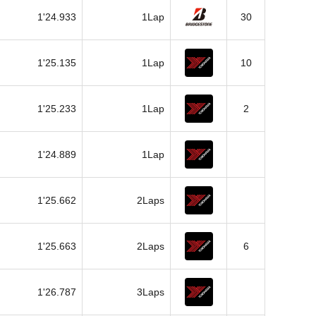
1'24.933
1Lap
30
1'25.135
1Lap
10
1'25.233
1Lap
2
1'24.889
1Lap
1'25.662
2Laps
1'25.663
2Laps
6
1'26.787
3Laps