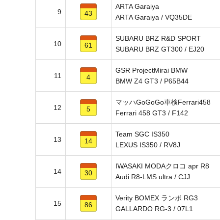
ARTA Garaiya
9
43
ARTA Garaiya / VQ35DE
SUBARU BRZ R&D SPORT
10
61
SUBARU BRZ GT300 / EJ20
GSR ProjectMirai BMW
11
4
BMW Z4 GT3 / P65B44
マッハGoGoGo車検Ferrari458
12
5
Ferrari 458 GT3 / F142
Team SGC IS350
13
14
LEXUS IS350 / RV8J
IWASAKI MODAクロコ apr R8
14
30
Audi R8-LMS ultra / CJJ
Verity BOMEX ランボ RG3
15
86
GALLARDO RG-3 / 07L1