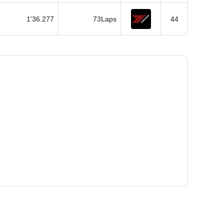
1'36.277
73Laps
44