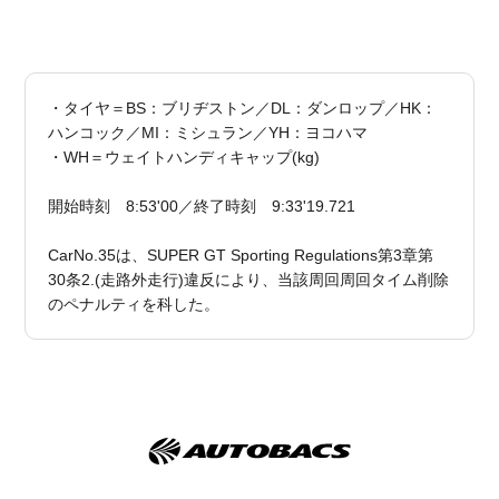
・タイヤ＝BS：ブリヂストン／DL：ダンロップ／HK：
ハンコック／MI：ミシュラン／YH：ヨコハマ
・WH＝ウェイトハンディキャップ(kg)
開始時刻 8:53'00／終了時刻 9:33'19.721
CarNo.35は、SUPER GT Sporting Regulations第3章第
30条2.(走路外走行)違反により、当該周回周回タイム削除
のペナルティを科した。