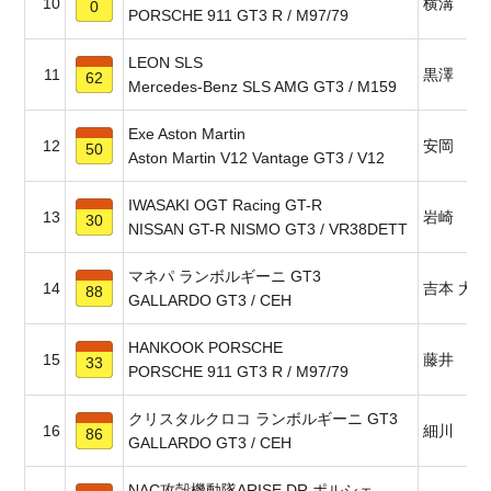
10
横溝 直
0
PORSCHE 911 GT3 R / M97/79
LEON SLS
11
黒澤 翼
62
Mercedes-Benz SLS AMG GT3 / M159
Exe Aston Martin
12
安岡 秀
50
Aston Martin V12 Vantage GT3 / V12
IWASAKI OGT Racing GT-R
13
岩崎 祐
30
NISSAN GT-R NISMO GT3 / VR38DETT
マネパ ランボルギーニ GT3
14
吉本 大樹
88
GALLARDO GT3 / CEH
HANKOOK PORSCHE
15
藤井 誠
33
PORSCHE 911 GT3 R / M97/79
クリスタルクロコ ランボルギーニ GT3
16
細川 慎
86
GALLARDO GT3 / CEH
NAC攻殻機動隊ARISE DR ポルシェ