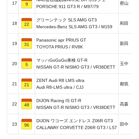
17
密山 祥
9
PORSCHE 911 GT3 R / M97/79
グリーンテック SLS AMG GT3
18
和田 久
22
Mercedes-Benz SLS AMG GT3 / M159
Panasonic apr PRIUS GT
19
新田 守
31
TOYOTA PRIUS / RV8K
マッハGoGoGo車検 GT-R
20
玉中 哲
5
NISSAN GT-R NISMO GT3 / VR38DETT
ZENT Audi R8 LMS ultra
21
都筑 晶
21
Audi R8-LMS ultra / CJJ
DIJON Racing IS GT-R
22
高森 博
48
NISSAN GT-R NISMO GT3 / VR38DETT
DIJON ワコーズ エンドレス Z06R GT3
23
田中 勝
96
CALLAWAY CORVETTE Z06R GT3 / LS7