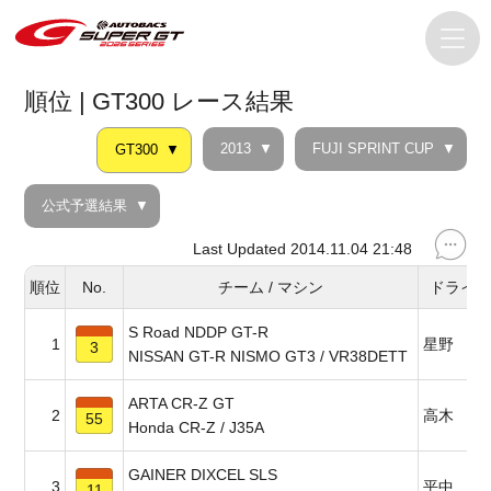
順位 | GT300 レース結果
2013
FUJI SPRINT CUP
GT300
公式予選結果
Last Updated 2014.11.04 21:48
順位
No.
チーム / マシン
ドライ
S Road NDDP GT-R
1
星野 一
3
NISSAN GT-R NISMO GT3 / VR38DETT
ARTA CR-Z GT
2
高木 真
55
Honda CR-Z / J35A
GAINER DIXCEL SLS
3
平中 克
11