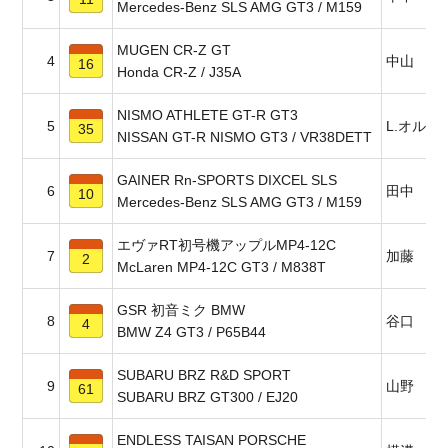
Mercedes-Benz SLS AMG GT3 / M159
MUGEN CR-Z GT
4
中山 友
16
Honda CR-Z / J35A
NISMO ATHLETE GT-R GT3
5
L.オルド
35
NISSAN GT-R NISMO GT3 / VR38DETT
GAINER Rn-SPORTS DIXCEL SLS
6
田中 哲
10
Mercedes-Benz SLS AMG GT3 / M159
エヴァRT初号機アップルMP4-12C
7
加藤 寛
2
McLaren MP4-12C GT3 / M838T
GSR 初音ミク BMW
8
谷口 信
4
BMW Z4 GT3 / P65B44
SUBARU BRZ R&D SPORT
9
山野 哲
61
SUBARU BRZ GT300 / EJ20
ENDLESS TAISAN PORSCHE