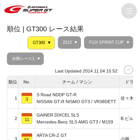
順位 | GT300 レース結果
2013
FUJI SPRINT CUP
GT300
決勝レース1
Last Updated 2014.11.04 15:52
順位
No.
チーム / マシン
ドライ
S Road NDDP GT-R
1
佐々木 
3
NISSAN GT-R NISMO GT3 / VR38DETT
GAINER DIXCEL SLS
2
B.ビルド
11
Mercedes-Benz SLS AMG GT3 / M159
ARTA CR-Z GT
3
小林 崇
55