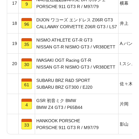
17
横幕 ゆ
9
PORSCHE 911 GT3 R / M97/79
DIJON ワコーズ エンドレス Z06R GT3
18
井上 恵
96
CALLAWAY CORVETTE Z06R GT3 / LS7
NISMO ATHLETE GT-R GT3
19
A.バンカ
35
NISSAN GT-R NISMO GT3 / VR38DETT
IWASAKI OGT Racing GT-R
20
I.スシュ
30
NISSAN GT-R NISMO GT3 / VR38DETT
SUBARU BRZ R&D SPORT
佐々木 
61
SUBARU BRZ GT300 / EJ20
GSR 初音ミク BMW
片岡 龍
4
BMW Z4 GT3 / P65B44
HANKOOK PORSCHE
影山 正
33
PORSCHE 911 GT3 R / M97/79