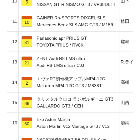
10
山下 潤
5
NISSAN GT-R NISMO GT3 / VR38DETT
GAINER Rn-SPORTS DIXCEL SLS
11
植田 正
10
Mercedes-Benz SLS AMG GT3 / M159
Panasonic apr PRIUS GT
12
嵯峨 宏
31
TOYOTA PRIUS / RV8K
ZENT Audi R8 LMS ultra
13
R.ライア
21
Audi R8-LMS ultra / CJJ
エヴァRT初号機アップルMP4-12C
14
高橋 一
2
McLaren MP4-12C GT3 / M838T
クリスタルクロコ ランボルギーニ GT3
15
山西 康
86
GALLARDO GT3 / CEH
Exe Aston Martin
16
加納 政
50
Aston Martin V12 Vantage GT3 / V12
NAC攻殻機動隊ARISE DR ポルシェ