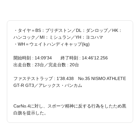
・タイヤ＝BS：ブリヂストン／DL：ダンロップ／HK：
ハンコック／MI：ミシュラン／YH：ヨコハマ
・WH＝ウェイトハンディキャップ(kg)
開始時刻 : 14:09'34 終了時刻 : 14:46'12.256
出走台数 : 23台／完走台数 : 20台
ファステストラップ : 1'38.438 No.35 NISMO ATHLETE
GT-R GT3／アレックス・バンカム
CarNo.4に対し、スポーツ精神に反する行為をしたため黒
白旗を提示した。