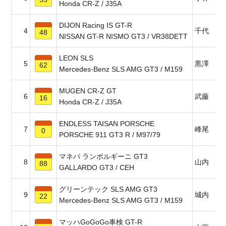
Honda CR-Z / J35A
DIJON Racing IS GT-R
4
千代 勝
48
NISSAN GT-R NISMO GT3 / VR38DETT
LEON SLS
5
黒澤 治
62
Mercedes-Benz SLS AMG GT3 / M159
MUGEN CR-Z GT
6
武藤 英
16
Honda CR-Z / J35A
ENDLESS TAISAN PORSCHE
7
峰尾 恭
0
PORSCHE 911 GT3 R / M97/79
マネパ ランボルギーニ GT3
8
山内 英
88
GALLARDO GT3 / CEH
グリーンテック SLS AMG GT3
9
城内 政
22
Mercedes-Benz SLS AMG GT3 / M159
マッハGoGoGo車検 GT-R