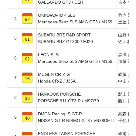
GALLARDO GT3 / CEH
吉本 大
OKINAWA-IMP SLS
竹内 浩
4
52
Mercedes-Benz SLS AMG GT3 / M159
土屋 武
SUBARU BRZ R&D SPORT
山野 哲
5
61
SUBARU BRZ GT300 / EJ20
佐々木 
LEON SLS
黒澤 治
6
62
Mercedes-Benz SLS AMG GT3 / M159
加藤 正
MUGEN CR-Z GT
武藤 英
7
16
Honda CR-Z / J35A
中山 友
HANKOOK PORSCHE
影山 正
8
33
PORSCHE 911 GT3 R / M97/79
藤井 誠
DIJON Racing IS GT-R
高森 博
9
48
NISSAN GT-R NISMO GT3 / VR38DETT
千代 勝
ENDLESS TAISAN PORSCHE
峰尾 恭