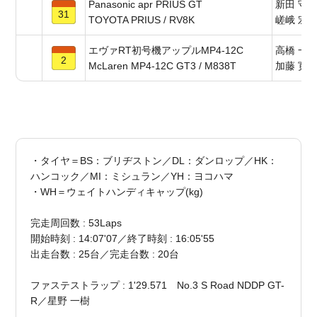
Panasonic apr PRIUS GT
新田 守
31
TOYOTA PRIUS / RV8K
嵯峨 宏
エヴァRT初号機アップルMP4-12C
高橋 一
2
McLaren MP4-12C GT3 / M838T
加藤 寛
・タイヤ＝BS：ブリヂストン／DL：ダンロップ／HK：
ハンコック／MI：ミシュラン／YH：ヨコハマ
・WH＝ウェイトハンディキャップ(kg)
完走周回数 : 53Laps
開始時刻 : 14:07'07／終了時刻 : 16:05'55
出走台数 : 25台／完走台数 : 20台
ファステストラップ : 1'29.571 No.3 S Road NDDP GT-
R／星野 一樹