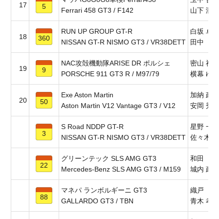
17
5
Ferrari 458 GT3 / F142
山下 潤
RUN UP GROUP GT-R
白坂 卓
18
360
NISSAN GT-R NISMO GT3 / VR38DETT
田中 篤
NAC攻殻機動隊ARISE DR ポルシェ
密山 祥
19
9
PORSCHE 911 GT3 R / M97/79
横幕 ゆ
Exe Aston Martin
加納 政
20
50
Aston Martin V12 Vantage GT3 / V12
安岡 秀
S Road NDDP GT-R
星野 一
3
NISSAN GT-R NISMO GT3 / VR38DETT
佐々木 
グリーンテック SLS AMG GT3
和田 久
22
Mercedes-Benz SLS AMG GT3 / M159
城内 政
マネパ ランボルギーニ GT3
織戸 学
88
GALLARDO GT3 / TBN
青木 孝