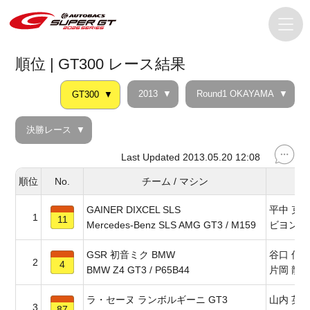
順位 | GT300 レース結果
2013
Round1 OKAYAMA
GT300
決勝レース
Last Updated 2013.05.20 12:08
順位
No.
チーム / マシン
GAINER DIXCEL SLS
平中 克
1
11
Mercedes-Benz SLS AMG GT3 / M159
ビヨン・
GSR 初音ミク BMW
谷口 信
2
4
BMW Z4 GT3 / P65B44
片岡 龍
ラ・セーヌ ランボルギーニ GT3
山内 英
3
87