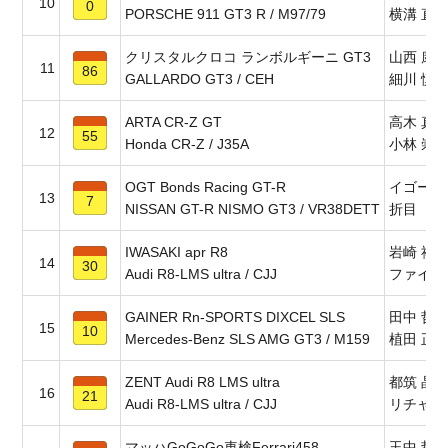
10
0
PORSCHE 911 GT3 R / M97/79
横溝 直
クリスタルクロコ ランボルギーニ GT3
山西 康
11
86
GALLARDO GT3 / CEH
細川 慎
ARTA CR-Z GT
高木 真
12
55
Honda CR-Z / J35A
小林 崇
OGT Bonds Racing GT-R
イゴール
13
7
NISSAN GT-R NISMO GT3 / VR38DETT
折目 遼
IWASAKI apr R8
岩崎 祐
14
30
Audi R8-LMS ultra / CJJ
ファイル
GAINER Rn-SPORTS DIXCEL SLS
田中 哲
15
10
Mercedes-Benz SLS AMG GT3 / M159
植田 正
ZENT Audi R8 LMS ultra
都筑 晶
16
21
Audi R8-LMS ultra / CJJ
リチャー
マッハGoGoGo車検Ferrari458
玉中 哲