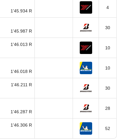
4
1'45.934 R
30
1'45.987 R
1'46.013 R
10
10
1'46.018 R
1'46.211 R
30
28
1'46.287 R
1'46.306 R
52