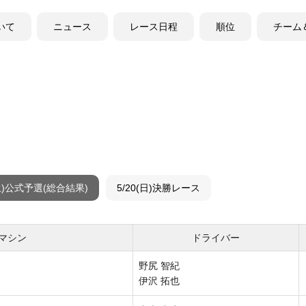
ついて
ニュース
レース日程
順位
チーム
(土)公式予選(総合結果)
5/20(日)決勝レース
 マシン
ドライバー
野尻 智紀
伊沢 拓也