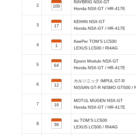
RAYBRIG NSX-GT
2
100
Honda NSX-GT / HR-417E
KEIHIN NSX-GT
3
17
Honda NSX-GT / HR-417E
KeePer TOM'S LC500
4
1
LEXUS LC500 / RI4AG
Epson Modulo NSX-GT
5
64
Honda NSX-GT / HR-417E
カルソニック IMPUL GT-R
6
12
NISSAN GT-R NISMO GT500 / 
MOTUL MUGEN NSX-GT
7
16
Honda NSX-GT / HR-417E
au TOM'S LC500
8
36
LEXUS LC500 / RI4AG