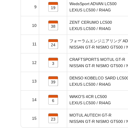
WedsSport ADVAN LC500
9
19
LEXUS LC500 / RI4AG
ZENT CERUMO LC500
10
38
LEXUS LC500 / RI4AG
フォーラムエンジニアリング ADVA
11
24
NISSAN GT-R NISMO GT500 / 
CRAFTSPORTS MOTUL GT-R
12
3
NISSAN GT-R NISMO GT500 / 
DENSO KOBELCO SARD LC50
13
39
LEXUS LC500 / RI4AG
WAKO'S 4CR LC500
14
6
LEXUS LC500 / RI4AG
MOTUL AUTECH GT-R
15
23
NISSAN GT-R NISMO GT500 / 