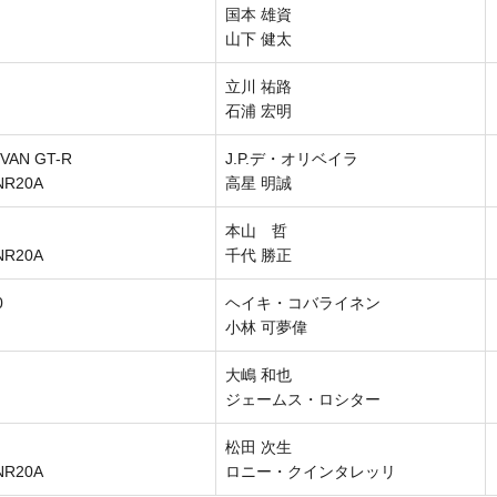
国本 雄資
山下 健太
立川 祐路
石浦 宏明
N GT-R
J.P.デ・オリベイラ
NR20A
高星 明誠
本山 哲
NR20A
千代 勝正
0
ヘイキ・コバライネン
小林 可夢偉
大嶋 和也
ジェームス・ロシター
松田 次生
NR20A
ロニー・クインタレッリ