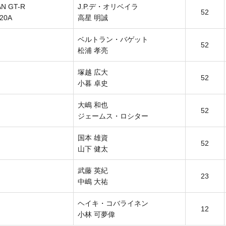
 GT-R
J.P.デ・オリベイラ
52
R20A
高星 明誠
ベルトラン・バゲット
52
松浦 孝亮
塚越 広大
52
小暮 卓史
大嶋 和也
52
ジェームス・ロシター
国本 雄資
52
山下 健太
武藤 英紀
23
中嶋 大祐
ヘイキ・コバライネン
12
小林 可夢偉