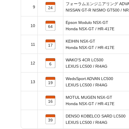
フォーラムエンジニアリング ADVAN
9
24
NISSAN GT-R NISMO GT500 / N
Epson Modulo NSX-GT
10
64
Honda NSX-GT / HR-417E
KEIHIN NSX-GT
11
17
Honda NSX-GT / HR-417E
WAKO'S 4CR LC500
12
6
LEXUS LC500 / RI4AG
WedsSport ADVAN LC500
13
19
LEXUS LC500 / RI4AG
MOTUL MUGEN NSX-GT
16
Honda NSX-GT / HR-417E
DENSO KOBELCO SARD LC500
39
LEXUS LC500 / RI4AG