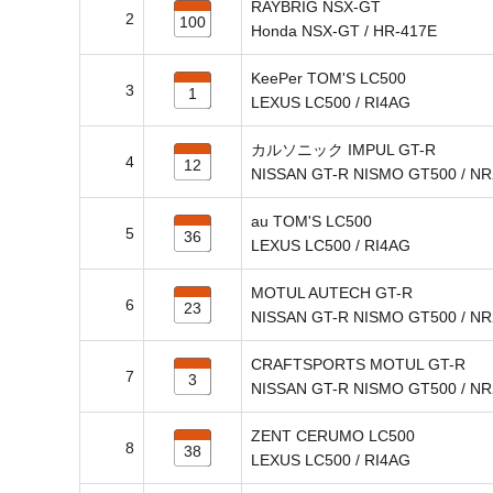
RAYBRIG NSX-GT
2
100
Honda NSX-GT / HR-417E
KeePer TOM'S LC500
3
1
LEXUS LC500 / RI4AG
カルソニック IMPUL GT-R
4
12
NISSAN GT-R NISMO GT500 / N
au TOM'S LC500
5
36
LEXUS LC500 / RI4AG
MOTUL AUTECH GT-R
6
23
NISSAN GT-R NISMO GT500 / N
CRAFTSPORTS MOTUL GT-R
7
3
NISSAN GT-R NISMO GT500 / N
ZENT CERUMO LC500
8
38
LEXUS LC500 / RI4AG