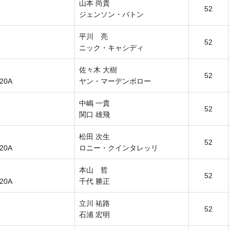
山本 尚貴
52
ジェンソン・バトン
平川 亮
52
ニック・キャシディ
佐々木 大樹
52
R20A
ヤン・マーデンボロー
中嶋 一貴
52
関口 雄飛
松田 次生
52
R20A
ロニー・クインタレッリ
本山 哲
52
R20A
千代 勝正
立川 祐路
52
石浦 宏明