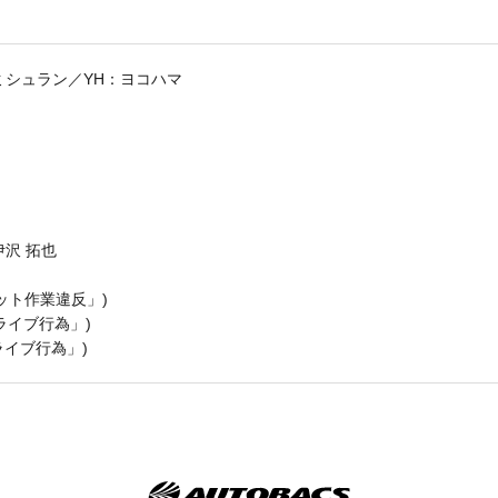
ミシュラン／YH：ヨコハマ
／伊沢 拓也
のピット作業違反」)
ドライブ行為」)
ドライブ行為」)