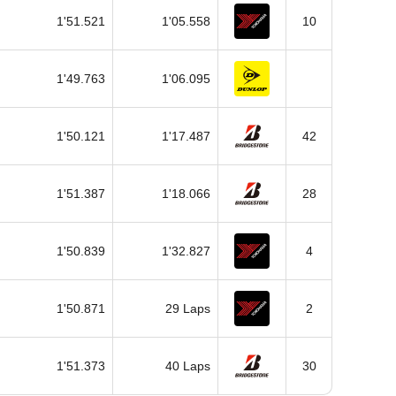
1'51.521
1'05.558
10
1'49.763
1'06.095
1'50.121
1'17.487
42
1'51.387
1'18.066
28
1'50.839
1'32.827
4
1'50.871
29 Laps
2
1'51.373
40 Laps
30