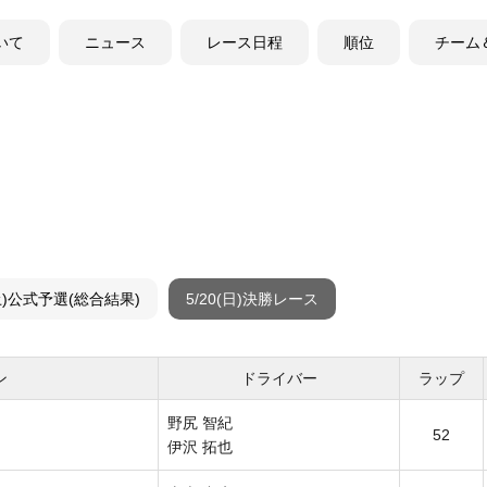
ついて
ニュース
レース日程
順位
チーム
(土)公式予選(総合結果)
5/20(日)決勝レース
ン
ドライバー
ラップ
野尻 智紀
52
伊沢 拓也