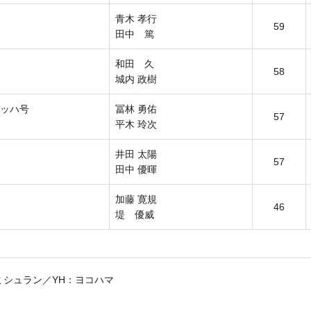
青木 孝行
59
田中 篤
和田 久
58
城内 政樹
マッハ号
冨林 勇佑
57
平木 玲次
井田 太陽
57
田中 優暉
加藤 寛規
46
堤 優威
ミシュラン／YH：ヨコハマ