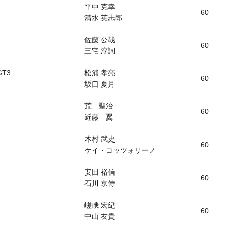
平中 克幸
60
清水 英志郎
佐藤 公哉
60
三宅 淳詞
GT3
松浦 孝亮
60
坂口 夏月
荒 聖治
60
近藤 翼
木村 武史
60
ケイ・コッツォリーノ
安田 裕信
60
石川 京侍
嵯峨 宏紀
60
中山 友貴