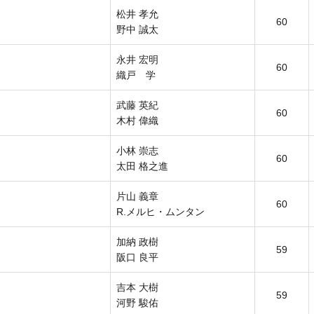
松井 孝允
60
野中 誠太
永井 宏明
60
織戸 学
武藤 英紀
60
木村 偉織
小林 崇志
60
太田 格之進
片山 義章
60
R.メルヒ・ムンタン
加納 政樹
59
阪口 良平
吉本 大樹
59
河野 駿佑