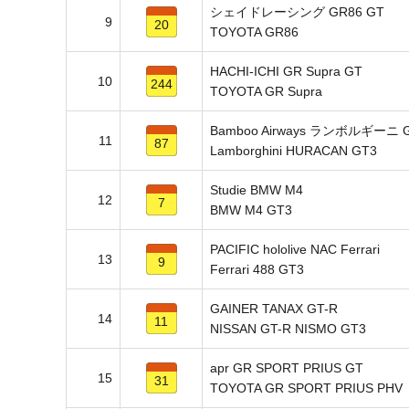
シェイドレーシング GR86 GT
9
20
TOYOTA GR86
HACHI-ICHI GR Supra GT
10
244
TOYOTA GR Supra
Bamboo Airways ランボルギーニ 
11
87
Lamborghini HURACAN GT3
Studie BMW M4
12
7
BMW M4 GT3
PACIFIC hololive NAC Ferrari
13
9
Ferrari 488 GT3
GAINER TANAX GT-R
14
11
NISSAN GT-R NISMO GT3
apr GR SPORT PRIUS GT
15
31
TOYOTA GR SPORT PRIUS PHV