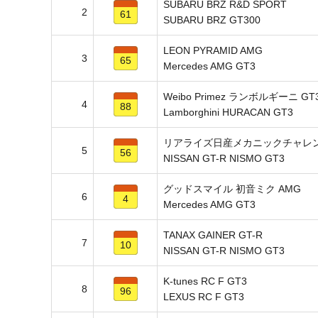
SUBARU BRZ R&D SPORT
2
61
SUBARU BRZ GT300
LEON PYRAMID AMG
3
65
Mercedes AMG GT3
Weibo Primez ランボルギーニ GT
4
88
Lamborghini HURACAN GT3
リアライズ日産メカニックチャレンジ
5
56
NISSAN GT-R NISMO GT3
グッドスマイル 初音ミク AMG
6
4
Mercedes AMG GT3
TANAX GAINER GT-R
7
10
NISSAN GT-R NISMO GT3
K-tunes RC F GT3
8
96
LEXUS RC F GT3