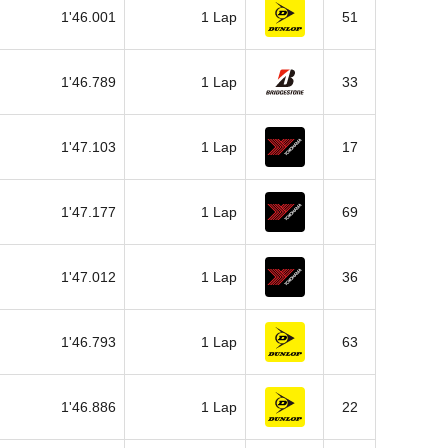
1'46.001
1 Lap
51
1'46.789
1 Lap
33
1'47.103
1 Lap
17
1'47.177
1 Lap
69
1'47.012
1 Lap
36
1'46.793
1 Lap
63
1'46.886
1 Lap
22