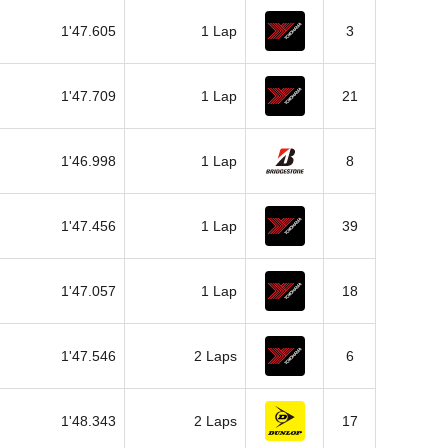
1'47.605
1 Lap
3
1'47.709
1 Lap
21
1'46.998
1 Lap
8
1'47.456
1 Lap
39
1'47.057
1 Lap
18
1'47.546
2 Laps
6
1'48.343
2 Laps
17