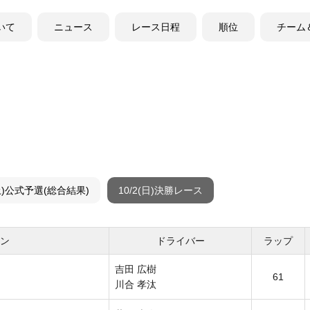
ついて
ニュース
レース日程
順位
チーム
(土)公式予選(総合結果)
10/2(日)決勝レース
シン
ドライバー
ラップ
吉田 広樹
61
川合 孝汰