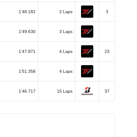
1'48.182
2 Laps
3
1'49.630
3 Laps
1'47.871
4 Laps
23
1'51.358
4 Laps
1'46.717
15 Laps
37