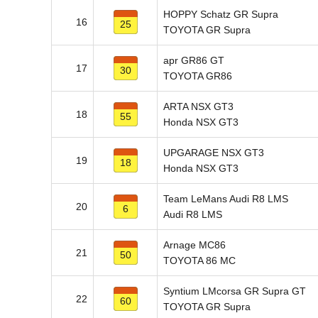
HOPPY Schatz GR Supra
16
25
TOYOTA GR Supra
apr GR86 GT
17
30
TOYOTA GR86
ARTA NSX GT3
18
55
Honda NSX GT3
UPGARAGE NSX GT3
19
18
Honda NSX GT3
Team LeMans Audi R8 LMS
20
6
Audi R8 LMS
Arnage MC86
21
50
TOYOTA 86 MC
Syntium LMcorsa GR Supra GT
22
60
TOYOTA GR Supra