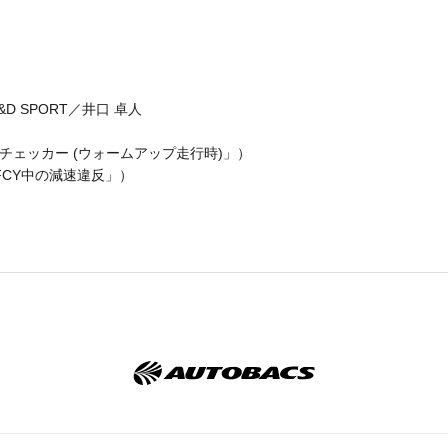
 R&D SPORT／井口 卓人
「ダブルチェッカー (ウォームアップ走行時)」）
「FCY中の減速違反」）