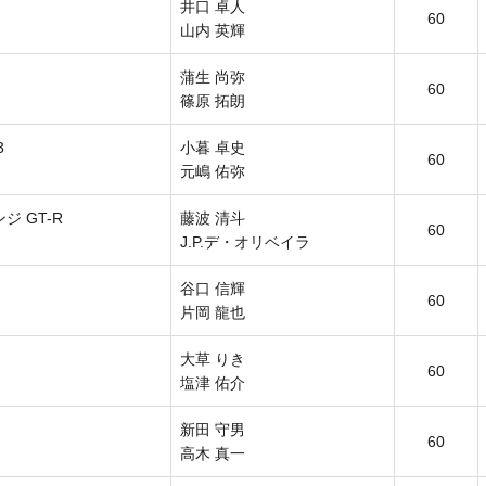
井口 卓人
60
山内 英輝
蒲生 尚弥
60
篠原 拓朗
3
小暮 卓史
60
元嶋 佑弥
 GT-R
藤波 清斗
60
J.P.デ・オリベイラ
谷口 信輝
60
片岡 龍也
大草 りき
60
塩津 佑介
新田 守男
60
高木 真一