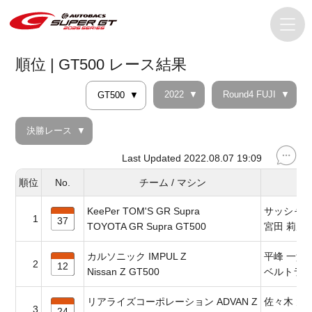
順位 | GT500 レース結果
2022
Round4 FUJI
GT500
決勝レース
Last Updated 2022.08.07 19:09
順位
No.
チーム / マシン
ド
KeePer TOM'S GR Supra
サッシャ
1
37
TOYOTA GR Supra GT500
宮田 莉朋
カルソニック IMPUL Z
平峰 一貴
2
12
Nissan Z GT500
ベルトラ
リアライズコーポレーション ADVAN Z
佐々木 大
3
24