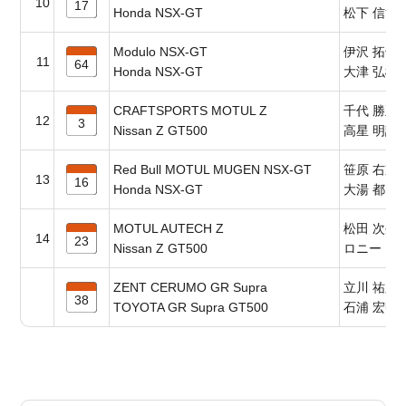
10
17
Honda NSX-GT
松下 信治
Modulo NSX-GT
伊沢 拓也
11
64
Honda NSX-GT
大津 弘樹
CRAFTSPORTS MOTUL Z
千代 勝正
12
3
Nissan Z GT500
高星 明誠
Red Bull MOTUL MUGEN NSX-GT
笹原 右京
13
16
Honda NSX-GT
大湯 都史
MOTUL AUTECH Z
松田 次生
14
23
Nissan Z GT500
ロニー・
ZENT CERUMO GR Supra
立川 祐路
38
TOYOTA GR Supra GT500
石浦 宏明