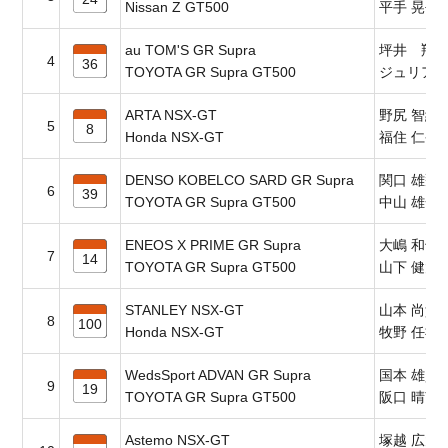
Nissan Z GT500
平手 晃平
au TOM'S GR Supra
坪井 翔
4
36
TOYOTA GR Supra GT500
ジュリア
ARTA NSX-GT
野尻 智紀
5
8
Honda NSX-GT
福住 仁嶺
DENSO KOBELCO SARD GR Supra
関口 雄飛
6
39
TOYOTA GR Supra GT500
中山 雄一
ENEOS X PRIME GR Supra
大嶋 和也
7
14
TOYOTA GR Supra GT500
山下 健太
STANLEY NSX-GT
山本 尚貴
8
100
Honda NSX-GT
牧野 任祐
WedsSport ADVAN GR Supra
国本 雄資
9
19
TOYOTA GR Supra GT500
阪口 晴南
Astemo NSX-GT
塚越 広大