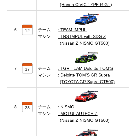
(Honda CIVIC TYPE R-GT)
6
チーム
TEAM IMPUL
12
マシン
TRS IMPUL with SDG Z
(Nissan Z NISMO GT500)
7
チーム
TGR TEAM Deloitte TOM’S
37
マシン
Deloitte TOM'S GR Supra
(TOYOTA GR Supra GT500)
8
チーム
NISMO
23
マシン
MOTUL AUTECH Z
(Nissan Z NISMO GT500)