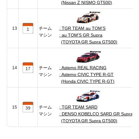
(Nissan Z NISMO GT500)
13
チーム
TGR TEAM au TOM’S
1
マシン
au TOM'S GR Supra
(TOYOTA GR Supra GT500)
14
チーム
Astemo REAL RACING
17
マシン
Astemo CIVIC TYPE R-GT
(Honda CIVIC TYPE R-GT)
15
チーム
TGR TEAM SARD
39
マシン
DENSO KOBELCO SARD GR Supra
(TOYOTA GR Supra GT500)