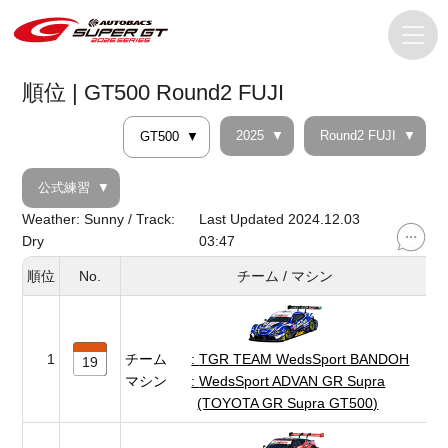
順位 | GT500 Round2 FUJI
2025
Round2 FUJI
GT500
公式練習
Weather: Sunny / Track:
Last Updated 2024.12.03
Dry
03:47
順位
No.
チーム / マシン
1
チーム
TGR TEAM WedsSport BANDOH
19
マシン
WedsSport ADVAN GR Supra
(TOYOTA GR Supra GT500)