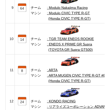
9
チーム
Modulo Nakajima Racing
64
マシン
Modulo CIVIC TYPE R-GT
(Honda CIVIC TYPE R-GT)
10
チーム
TGR TEAM ENEOS ROOKIE
14
マシン
ENEOS X PRIME GR Supra
(TOYOTA GR Supra GT500)
11
チーム
ARTA
8
マシン
ARTA MUGEN CIVIC TYPE R-GT #8
(Honda CIVIC TYPE R-GT)
12
チーム
KONDO RACING
24
マシン
リアライズコーポレーション ADVAN Z