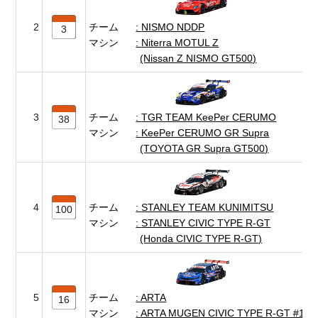
2
チーム
NISMO NDDP
3
マシン
Niterra MOTUL Z
(Nissan Z NISMO GT500)
3
チーム
TGR TEAM KeePer CERUMO
38
マシン
KeePer CERUMO GR Supra
(TOYOTA GR Supra GT500)
4
チーム
STANLEY TEAM KUNIMITSU
100
マシン
STANLEY CIVIC TYPE R-GT
(Honda CIVIC TYPE R-GT)
5
チーム
ARTA
16
マシン
ARTA MUGEN CIVIC TYPE R-GT #16