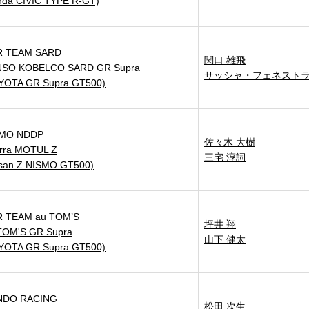
nda CIVIC TYPE R-GT)
R TEAM SARD
関口 雄飛
SO KOBELCO SARD GR Supra
サッシャ・フェネスト
YOTA GR Supra GT500)
SMO NDDP
佐々木 大樹
erra MOTUL Z
三宅 淳詞
ssan Z NISMO GT500)
 TEAM au TOM’S
坪井 翔
TOM'S GR Supra
山下 健太
YOTA GR Supra GT500)
NDO RACING
松田 次生