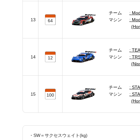
チーム
Mod
13
マシン
Mod
64
(Ho
チーム
TEA
14
マシン
TRS
12
(Ni
チーム
STA
15
マシン
STA
100
(Ho
・SW＝サクセスウェイト(kg)