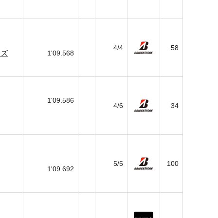
4/4
58
ラズ
1'09.568
1'09.586
4/6
34
5/5
100
1'09.692