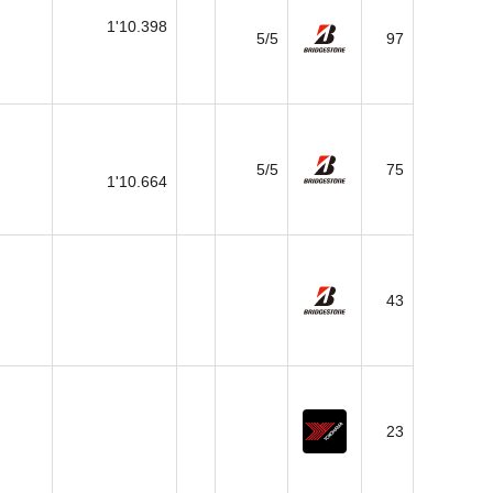
1'10.398
5/5
97
5/5
75
1'10.664
43
23