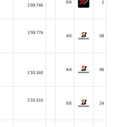
6/6
1
1'09.746
1'09.776
4/5
58
4/4
86
1'10.160
1'10.210
5/5
24