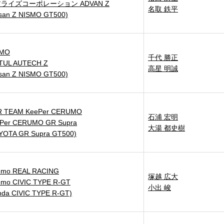
ライズコーポレーション ADVAN Z
名取 鉄平
ssan Z NISMO GT500)
SMO
千代 勝正
TUL AUTECH Z
高星 明誠
ssan Z NISMO GT500)
 TEAM KeePer CERUMO
石浦 宏明
Per CERUMO GR Supra
大湯 都史樹
YOTA GR Supra GT500)
emo REAL RACING
塚越 広大
emo CIVIC TYPE R-GT
小出 峻
nda CIVIC TYPE R-GT)