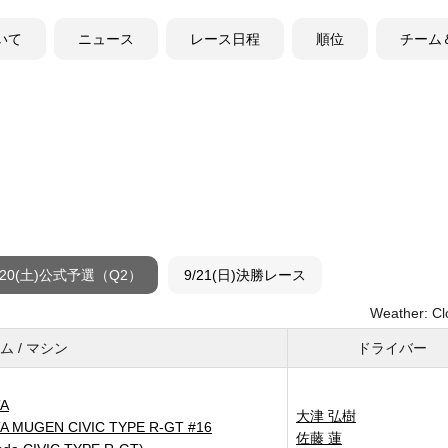
ついて
ニュース
レース日程
順位
チーム
/20(土)公式予選（Q2）
9/21(日)決勝レース
Weather: Cl
ム / マシン
ドライバー
A
大津 弘樹
A MUGEN CIVIC TYPE R-GT #16
佐藤 蓮