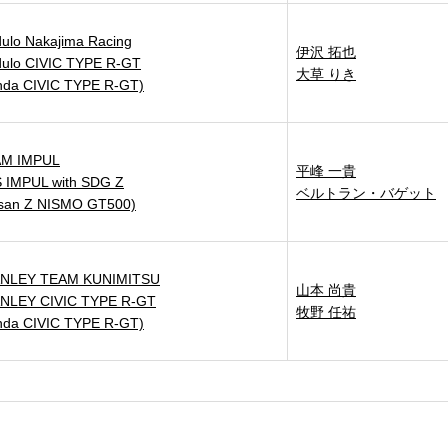
ulo Nakajima Racing
伊沢 拓也
ulo CIVIC TYPE R-GT
大草 りき
nda CIVIC TYPE R-GT)
M IMPUL
平峰 一貴
 IMPUL with SDG Z
ベルトラン・バゲット
ssan Z NISMO GT500)
NLEY TEAM KUNIMITSU
山本 尚貴
NLEY CIVIC TYPE R-GT
牧野 任祐
nda CIVIC TYPE R-GT)