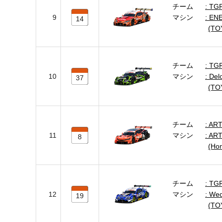
チーム
TG
9
マシン
ENE
14
(TO
チーム
TGR
10
マシン
Del
37
(TO
チーム
ART
11
マシン
ART
8
(Ho
チーム
TGR
12
マシン
Wed
19
(TO