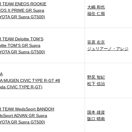
R TEAM ENEOS ROOKIE
大嶋 和也
OS X PRIME GR Supra
福住 仁嶺
YOTA GR Supra GT500)
 TEAM Deloitte TOM’S
笹原 右京
oitte TOM'S GR Supra
ジュリアーノ・アレジ
YOTA GR Supra GT500)
A
野尻 智紀
A MUGEN CIVIC TYPE R-GT #8
松下 信治
nda CIVIC TYPE R-GT)
 TEAM WedsSport BANDOH
国本 雄資
sSport ADVAN GR Supra
阪口 晴南
YOTA GR Supra GT500)