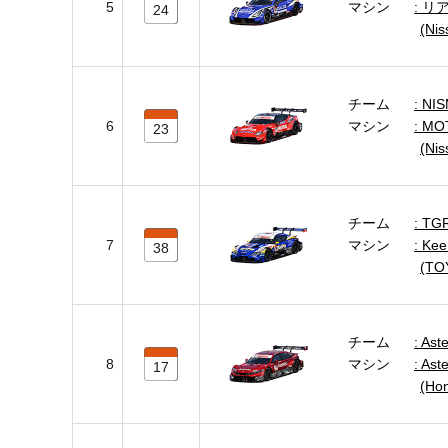
5
マシン
リア
24
(Ni
チーム
NI
6
マシン
MO
23
(Ni
チーム
TGR
7
マシン
Kee
38
(TO
チーム
Ast
8
マシン
Ast
17
(Ho