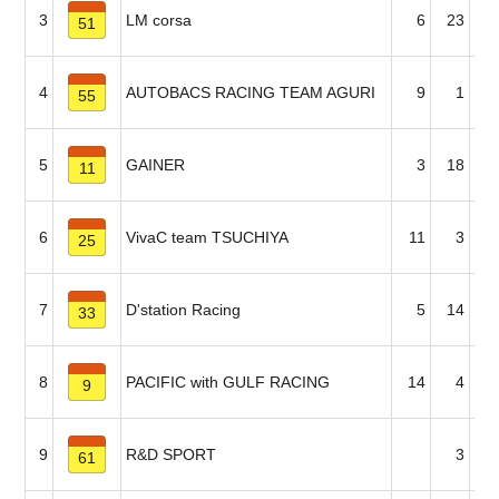
3
LM corsa
6
23
51
4
AUTOBACS RACING TEAM AGURI
9
1
1
55
5
GAINER
3
18
11
6
VivaC team TSUCHIYA
11
3
2
25
7
D'station Racing
5
14
33
8
PACIFIC with GULF RACING
14
4
9
9
R&D SPORT
3
1
61