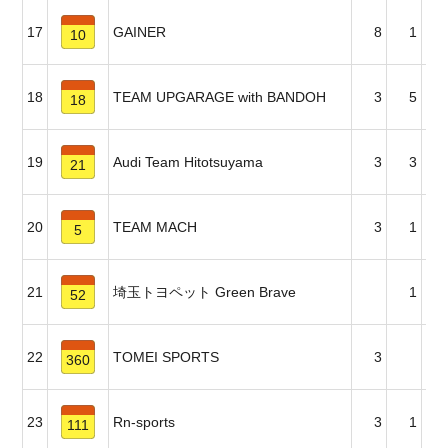
17
GAINER
8
1
10
18
TEAM UPGARAGE with BANDOH
3
5
18
19
Audi Team Hitotsuyama
3
3
21
20
TEAM MACH
3
1
5
21
埼玉トヨペット Green Brave
1
52
22
TOMEI SPORTS
3
360
23
Rn-sports
3
1
111