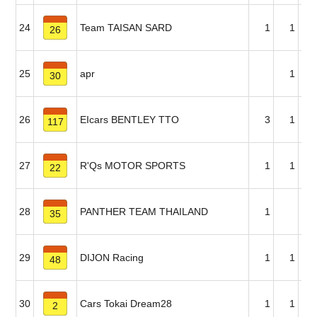
24
Team TAISAN SARD
1
1
26
25
apr
1
30
26
EIcars BENTLEY TTO
3
1
117
27
R'Qs MOTOR SPORTS
1
1
22
28
PANTHER TEAM THAILAND
1
35
29
DIJON Racing
1
1
48
30
Cars Tokai Dream28
1
1
2