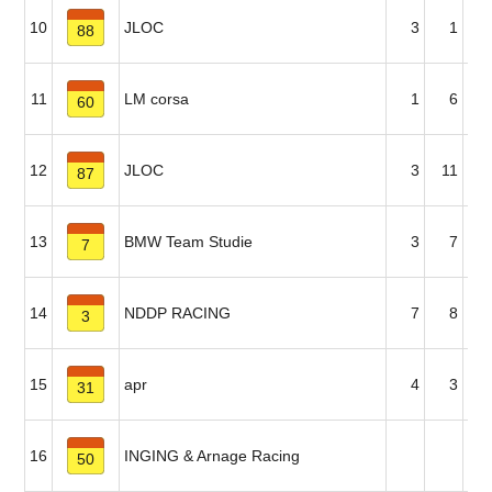
10
JLOC
3
1
88
11
LM corsa
1
6
60
12
JLOC
3
11
87
13
BMW Team Studie
3
7
1
7
14
NDDP RACING
7
8
3
15
apr
4
3
31
16
INGING & Arnage Racing
50