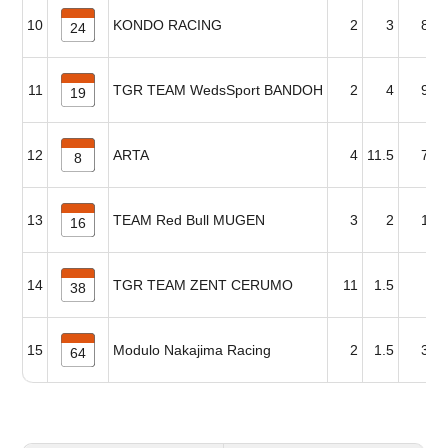
10
KONDO RACING
2
3
8
24
11
TGR TEAM WedsSport BANDOH
2
4
9
19
12
ARTA
4
11.5
7
8
13
TEAM Red Bull MUGEN
3
2
1
16
14
TGR TEAM ZENT CERUMO
11
1.5
38
15
Modulo Nakajima Racing
2
1.5
3
64