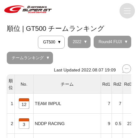
順位 | GT500 チームランキング
2022
Round4 FUJI
GT500
チームランキング
Last Updated 2022.08.07 19:09
順
No.
チーム
Rd1
Rd2
Rd3
R
位
1
TEAM IMPUL
7
7
12
2
NDDP RACING
9
0.5
23
3