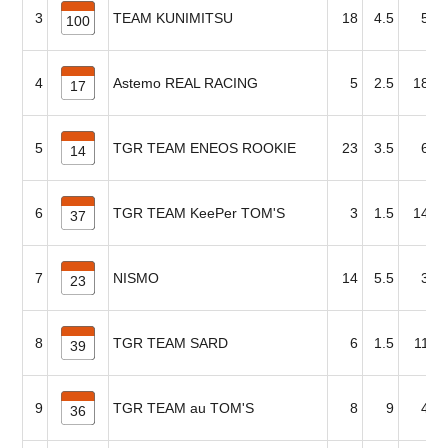
3
TEAM KUNIMITSU
18
4.5
5
100
4
Astemo REAL RACING
5
2.5
18
17
5
TGR TEAM ENEOS ROOKIE
23
3.5
6
14
6
TGR TEAM KeePer TOM'S
3
1.5
14
37
7
NISMO
14
5.5
3
23
8
TGR TEAM SARD
6
1.5
11
39
9
TGR TEAM au TOM'S
8
9
4
36