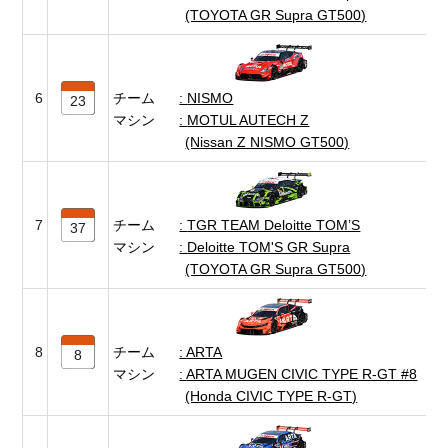
(TOYOTA GR Supra GT500)
6
チーム
NISMO
23
マシン
MOTUL AUTECH Z
(Nissan Z NISMO GT500)
7
チーム
TGR TEAM Deloitte TOM’S
37
マシン
Deloitte TOM'S GR Supra
(TOYOTA GR Supra GT500)
8
チーム
ARTA
8
マシン
ARTA MUGEN CIVIC TYPE R-GT #8
(Honda CIVIC TYPE R-GT)