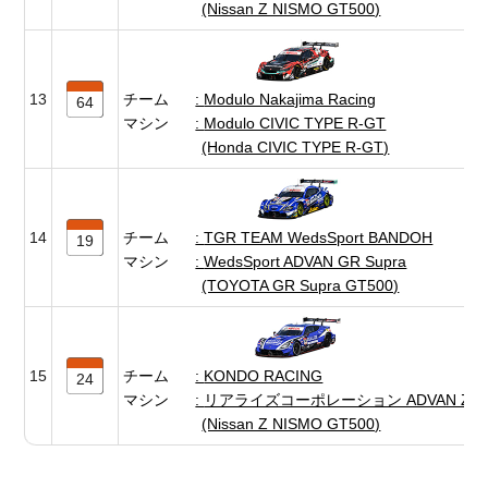
(Nissan Z NISMO GT500)
13
チーム
Modulo Nakajima Racing
64
マシン
Modulo CIVIC TYPE R-GT
(Honda CIVIC TYPE R-GT)
14
チーム
TGR TEAM WedsSport BANDOH
19
マシン
WedsSport ADVAN GR Supra
(TOYOTA GR Supra GT500)
15
チーム
KONDO RACING
24
マシン
リアライズコーポレーション ADVAN Z
(Nissan Z NISMO GT500)