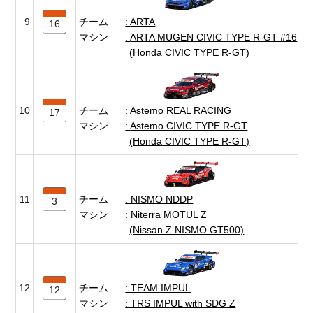
9
チーム
ARTA
16
マシン
ARTA MUGEN CIVIC TYPE R-GT #16
(Honda CIVIC TYPE R-GT)
10
チーム
Astemo REAL RACING
17
マシン
Astemo CIVIC TYPE R-GT
(Honda CIVIC TYPE R-GT)
11
チーム
NISMO NDDP
3
マシン
Niterra MOTUL Z
(Nissan Z NISMO GT500)
12
チーム
TEAM IMPUL
12
マシン
TRS IMPUL with SDG Z