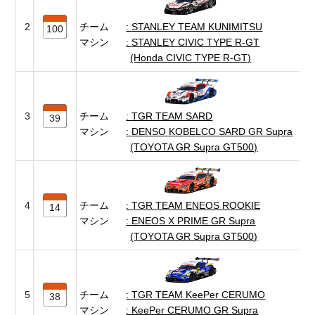
2
チーム
STANLEY TEAM KUNIMITSU
100
マシン
STANLEY CIVIC TYPE R-GT
(Honda CIVIC TYPE R-GT)
3
チーム
TGR TEAM SARD
39
マシン
DENSO KOBELCO SARD GR Supra
(TOYOTA GR Supra GT500)
4
チーム
TGR TEAM ENEOS ROOKIE
14
マシン
ENEOS X PRIME GR Supra
(TOYOTA GR Supra GT500)
5
チーム
TGR TEAM KeePer CERUMO
38
マシン
KeePer CERUMO GR Supra