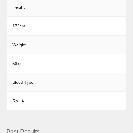
Height
172cm
Weight
56kg
Blood Type
Rh +A
Past Results