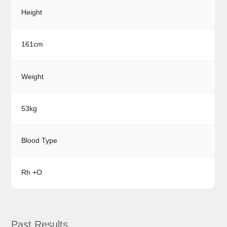
Height
161cm
Weight
53kg
Blood Type
Rh +O
Past Results