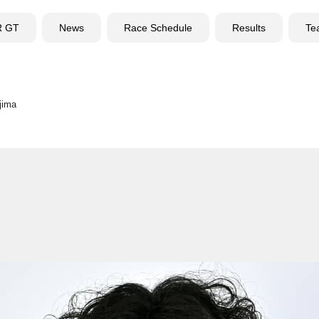
R GT
News
Race Schedule
Results
Te
jima