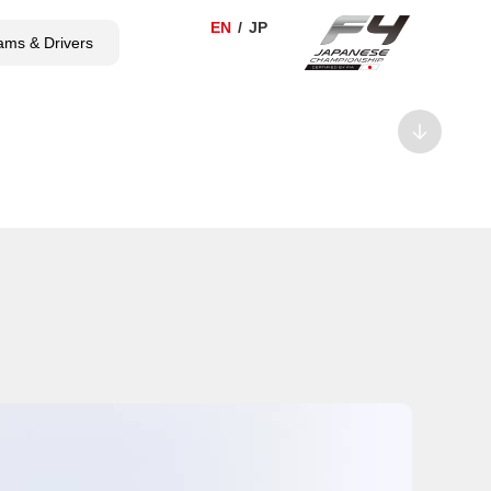
ams & Drivers
TICKET
SHOP