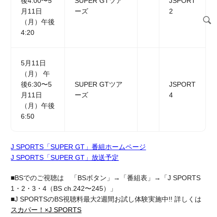
後4:00〜5
SUPER GTツア
JSPORT
月11日
ーズ
2
（月）午後
4:20
5月11日
（月） 午
後6:30〜5
SUPER GTツア
JSPORT
月11日
ーズ
4
（月）午後
6:50
J SPORTS「SUPER GT」番組ホームページ
J SPORTS「SUPER GT」放送予定
■BSでのご視聴は 「BSボタン」→「番組表」→「J SPORTS
1・2・3・4（BS ch.242〜245）」
■J SPORTSのBS視聴料最大2週間お試し体験実施中!! 詳しくは
スカパー！×J SPORTS