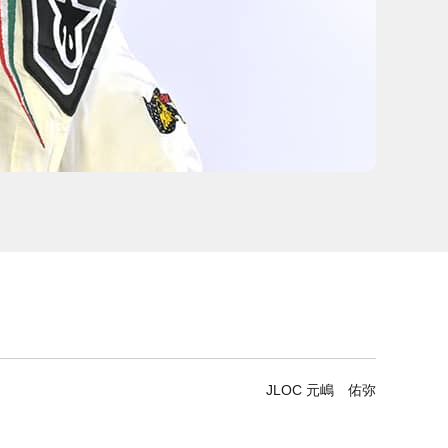
JLOC 元嶋 佑弥