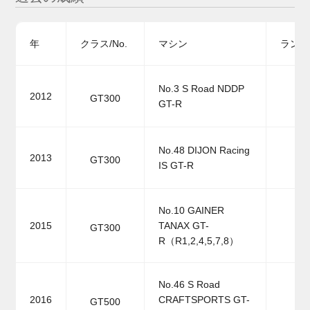
年
クラス/No.
マシン
ランキ
No.3 S Road NDDP
2012
GT300
GT-R
No.48 DIJON Racing
2013
GT300
IS GT-R
No.10 GAINER
2015
TANAX GT-
GT300
R（R1,2,4,5,7,8）
No.46 S Road
2016
CRAFTSPORTS GT-
GT500