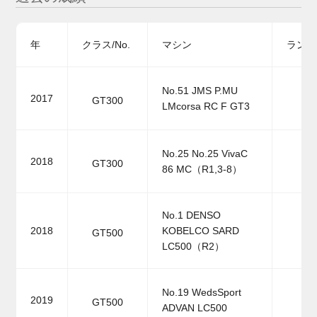
年
クラス/No.
マシン
ランキ
No.51 JMS P.MU
2017
GT300
LMcorsa RC F GT3
No.25 No.25 VivaC
2018
GT300
86 MC（R1,3-8）
No.1 DENSO
2018
KOBELCO SARD
GT500
LC500（R2）
No.19 WedsSport
2019
GT500
ADVAN LC500