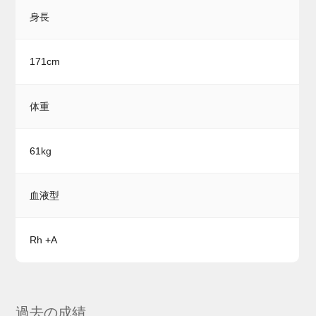
身長
171cm
体重
61kg
血液型
Rh +A
過去の成績