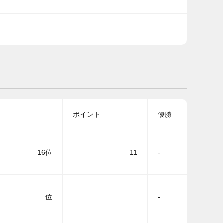
ポイント
優勝
16位
11
-
位
-