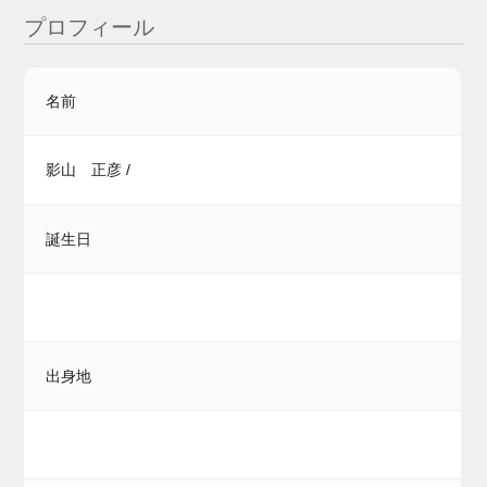
プロフィール
名前
影山 正彦 /
誕生日
出身地