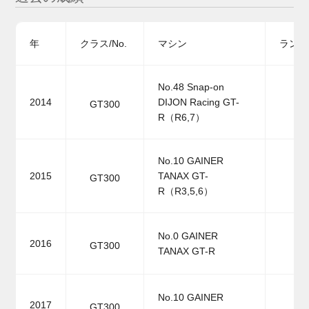
年
クラス/No.
マシン
ランキ
No.48 Snap-on
2014
DIJON Racing GT-
GT300
R（R6,7）
No.10 GAINER
2015
TANAX GT-
GT300
R（R3,5,6）
No.0 GAINER
2016
GT300
TANAX GT-R
No.10 GAINER
2017
GT300