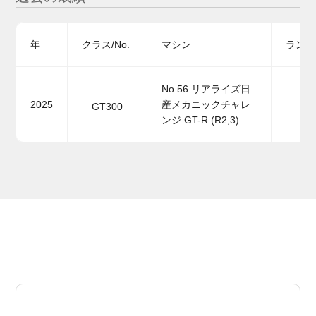
年
クラス/No.
マシン
ランキ
No.56 リアライズ日
2025
産メカニックチャレ
GT300
ンジ GT-R (R2,3)