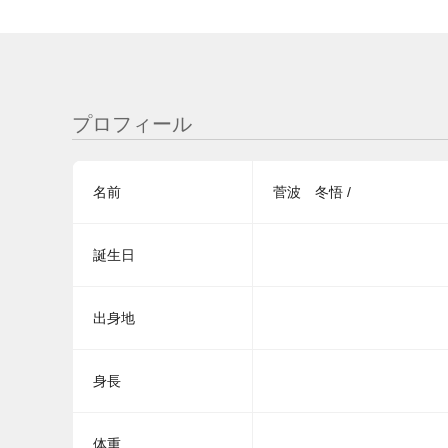
プロフィール
名前
菅波 冬悟 /
誕生日
出身地
身長
体重