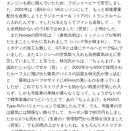
エンジンを前に積んでいたため、フロントヘビーで苦労しまし
た。2001年は（直6から）V6エンジンにして、もっと前後重量
配分を改善しようとラジエーターを（リアの）トランクルーム
に入れたんです。そしたら冷えなくてファンも追加して…、で
も全然効かないので1年で止めました（苦笑）」と明かした。
またHondaの田中氏は「（参戦当初は）ミッドシップが有利
だとまことしやかに言われまして（ハンデ等が積まれ）。アル
ミボディの加工も難しく、GT-Rとは逆にテールヘビーで悩んで
いました。またエンジンへの空気取り入れも自然吸気ゆえに苦
労していまして」と言うと、柿元氏からは「『ちょんまげ』を
認めたじゃないですか（笑）」と、2002年からNSXで採用され
たルーフ上に飛び出た吸気デバイスの話題を柿元氏が突っ込む
と、「最初はルーフやサイドに40mmの薄いものを使っていま
したが、これでもリストリクターも効かない程度の空気しか入
らず、しかも市販車の車検が通らなくなって。しょうがないの
で標準装備の1つということで、あの『ちょんまげ』をNSXの
Type-Rのバリエーションで追加したんです。でも、市販車の方
は吸気には関係ない飾りでして、カーボン製で80万円もしまし
たから1つも売れずに（生産の）管理部門から苦情を頂きました
（苦笑）。でも20馬力上がりましたね。もちろんリストリクタ