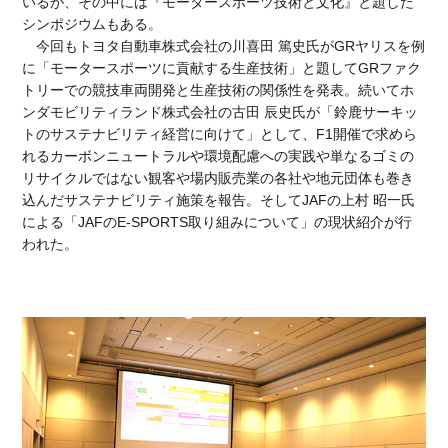
いるが、その中には『モータースポーツ技術と文化』と題した
シンポジウムもある。
今回もトヨタ自動車株式会社の川喜田 篤史氏がGRヤリスを例
に「モータースポーツに貢献する生産技術」と題してGRファク
トリーでの競技車両開発と生産技術の関係性を発表。続いてホ
ンダモビリティランド株式会社の古田 辰史氏が「鈴鹿サーキッ
トのサステナビリティ経営に向けて」として、F1開催で求めら
れるカーボンニュートラルや環境配慮への実践や単なるゴミの
リサイクルではない観客や場内販売業の各社や地元団体も巻き
込んだサステナビリティ施策を報告。そしてJAFの上村 昭一氏
による「JAFのE-SPORTS取り組みについて」の現状紹介が行
われた。