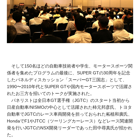
そして150名ほどの自動車技術者や学生、モータースポーツ関
係者を集めたプログラムの最後に、SUPER GTの30周年を記念
したパネルディスカッション「スーパーGT三国志」として、
1990〜2010年代とSUPER GTや国内モータースポーツで活躍さ
れたお三方を招いてのトークが実施された。
パネリストは全日本GT選手権（JGTC）のスタート当初から
日産自動車/NISMOの中心として活躍された柿元邦彦氏、トヨタ
自動車でJGTCのレース車両開発を担っておられた柘植和廣氏、
HondaでF1やJTCC（ツーリングカーレース）などレース関連開
発を行いJGTCのNSX開発リーダーであった田中尋真氏が招かれ
た。