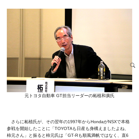
元トヨタ自動車 GT担当リーダーの柘植和廣氏
さらに柘植氏が、その翌年の1997年からHondaがNSXで本格
参戦を開始したことに「TOYOTAも日産も身構えましたよね、
柿元さん」と振ると柿元氏は「GT-Rも順風満帆ではなく、直6