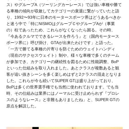
ス）やグループA（ツーリングカーレース）では強い車種や勝て
る車種の傾向が収斂してカテゴリーの衰退に繋がっていたと語
り、1992〜93年に日本のモータースポーツ界はどうあるべきか
と迷う中で「特にNISMOはグループＣやグループAが（事業
の）柱であったため、これらがなくなったら困る。その時、
『今あるクルマでできるレースを作ろう』と（国内モータース
ポーツ界に）呼び掛け、GTAが出来たわけです」と語った。
「一方で勝てる車種の片寄りを防ぐためのウェイトハンディ
（現在のサクセスウェイト）制や、様々な車種で多くのチーム
が参加でき、カテゴリーの継続性を図るために性能調整、BoP
といった仕組みを取り入れました。あとクラスが複数あると観
客が追い抜きシーンを多く楽しめはずと2クラスの混走となりま
した。これらが今も続いてSUPER GTは盛り上がっており、
BoPは多くの世界選手権でも当然に使われております。でも当
時、その仕組みは業界にはノーマルに受け止められず『プロレ
スのようなレース』と非難もありましたね」と、SUPER GTの
原点を解説した。