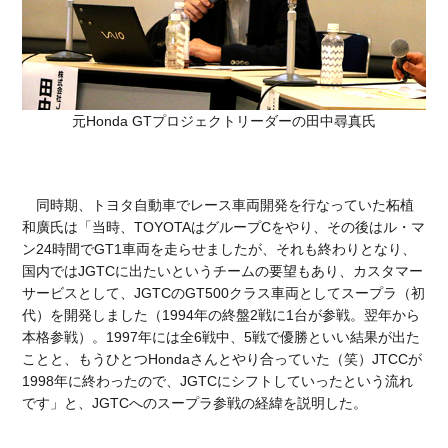
元Honda GTプロジェクトリーダーの田中尋真氏
同時期、トヨタ自動車でレース車両開発を行なっていた柘植
和廣氏は「当時、TOYOTAはグループCをやり、その後はル・マ
ン24時間でGT1車両を走らせましたが、それも終わりとなり、
国内ではJGTCに出たいというチームの要望もあり、カスタマー
サービスとして、JGTCのGT500クラス車両としてスープラ（初
代）を開発しました（1994年の終盤2戦に1台が参戦。翌年から
本格参戦）。1997年には全6戦中、5戦で優勝といい結果が出た
ことと、もうひとつHondaさんとやり合っていた（笑）JTCCが
1998年に終わったので、JGTCにシフトしていったという流れ
です」と、JGTCへのスープラ参戦の経緯を説明した。