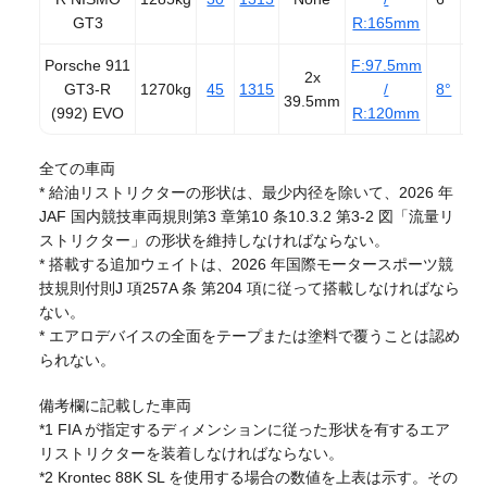
GT3
R:165mm
Porsche 911
F:97.5mm
2x
GT3-R
1270kg
45
1315
/
8°
2
39.5mm
(992) EVO
R:120mm
全ての車両
* 給油リストリクターの形状は、最少内径を除いて、2026 年
JAF 国内競技車両規則第3 章第10 条10.3.2 第3-2 図「流量リ
ストリクター」の形状を維持しなければならない。
* 搭載する追加ウェイトは、2026 年国際モータースポーツ競
技規則付則J 項257A 条 第204 項に従って搭載しなければなら
ない。
* エアロデバイスの全面をテープまたは塗料で覆うことは認め
られない。
備考欄に記載した車両
*1 FIA が指定するディメンションに従った形状を有するエア
リストリクターを装着しなければならない。
*2 Krontec 88K SL を使用する場合の数値を上表は示す。その