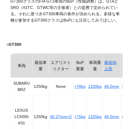
GT300クラスのFIA GT3車両のBoP（性能調整）は、GTAと
SRO（IGTC、GTWC等の主催者）との提携で定められてい
る。それに基づきGT300車両の条件が決められる。多様な車
種が参加するGT300クラスはBoPにも注目してみてほしい。
○
GT300
給
最低車
エアリスト
BoP
車両重
最低地
車両
ス
重
リクター
重量
量
上高
ク
SUBARU
1250kg
None
+70kg
1320kg
40.0mm
31
BRZ
LEXUS
LC500h
1250kg
30.27mm×2
+75kg
1325kg
40.0mm
27
#31