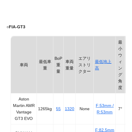
○
FIA-GT3
最
小
ウ
BoP
エアリ
給
最低車
車両
最低地上
ィ
車両
重
ストリ
ス
重
重量
高
ン
量
クター
ク
グ
角
度
Aston
Martin AMR
F:53mm /
1265kg
55
1320
None
7°
3
Vantage
R:53mm
GT3 EVO
F:82.5mm