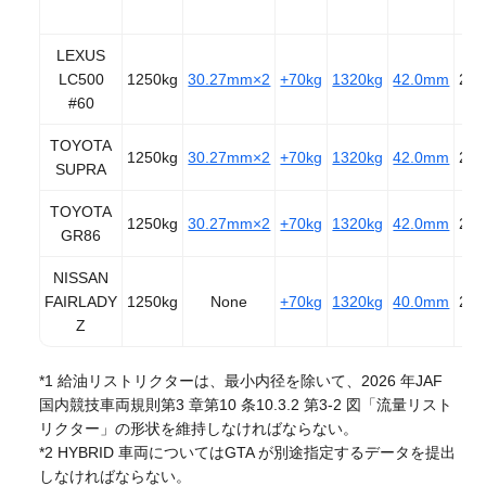
LEXUS
LC500
1250kg
30.27mm×2
+70kg
1320kg
42.0mm
27
#60
TOYOTA
1250kg
30.27mm×2
+70kg
1320kg
42.0mm
27
SUPRA
TOYOTA
1250kg
30.27mm×2
+70kg
1320kg
42.0mm
27
GR86
NISSAN
FAIRLADY
1250kg
None
+70kg
1320kg
40.0mm
27
Z
*1 給油リストリクターは、最小内径を除いて、2026 年JAF
国内競技車両規則第3 章第10 条10.3.2 第3-2 図「流量リスト
リクター」の形状を維持しなければならない。
*2 HYBRID 車両についてはGTA が別途指定するデータを提出
しなければならない。