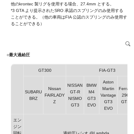
他のkrontec 製リグを使用する場合、27.4mm とする。
*3 GTA より提示されたSRO 承認のスプリングのみ使用する
ことができる。（他の車両はFIA 公認のスプリングのみ使用す
ることができる）
○
最大過給圧
GT300
FIA-GT3
Aston
NISSAN
BMW
Nissan
Martin
Ferrari
SUBARU
GT-R
M4
FAIRLADY
Vantage
296
BRZ
NISMO
GT3
Z
GT3
GT3
GT3
EVO
EVO
エン
ジン
回転
過給圧レシオ @Lambda