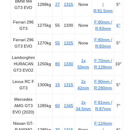
BMW M4
1288kg
27
1315
None
/
5°
3
GT3 EVO
R:81.5mm
Ferrari 296
F:80mm /
1275kg
55
1330
None
6°
31
GT3
R:83mm
Ferrari 296
F:80mm /
1270kg
55
1325
None
5°
31
GT3 EVO
R:83mm
Lamborghini
1x
F:70mm /
HURACAN
1250kg
80
1330
10°
29
50mm
R:128mm
GT3 EVO2
Lexus RC F
2x
F:90mm /
1300kg
15
1315
5°
3
GT3
42mm
R:280mm
Mercedes
2x
F:81mm /
AMG GT3
1285kg
60
1345
7°
3
34.5mm
R:87mm
EVO (2020)
Nissan GT-
F:124mm
R NISMO
1285kg
30
1315
None
/
6°
31