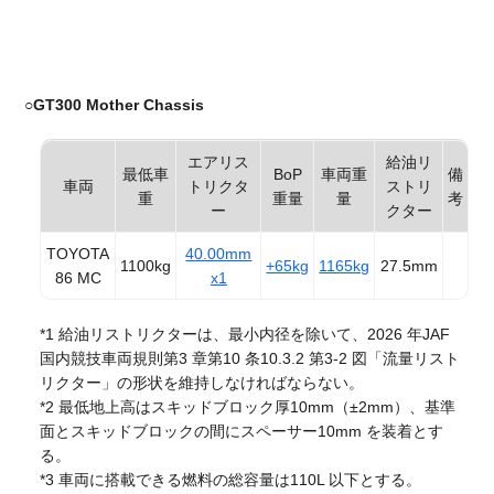
○
GT300 Mother Chassis
エアリス
給油リ
最低車
BoP
車両重
備
車両
トリクタ
ストリ
重
重量
量
考
ー
クター
TOYOTA
40.00mm
1100kg
+65kg
1165kg
27.5mm
86 MC
x1
*1 給油リストリクターは、最小内径を除いて、2026 年JAF
国内競技車両規則第3 章第10 条10.3.2 第3-2 図「流量リスト
リクター」の形状を維持しなければならない。
*2 最低地上高はスキッドブロック厚10mm（±2mm）、基準
面とスキッドブロックの間にスペーサー10mm を装着とす
る。
*3 車両に搭載できる燃料の総容量は110L 以下とする。