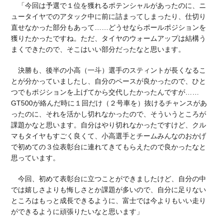
「今回は予選で１位を獲れるポテンシャルがあったのに、ニ
ュータイヤでのアタック中に前に詰まってしまったり、仕切り
直せなかった部分もあって……どうせならポールポジションを
獲りたかったですね。ただ、タイヤのウォームアップは結構う
まくできたので、そこはいい部分だったなと思います。
決勝も、後半の小高（一斗）選手のスティントが長くなるこ
とが分かっていましたし、自分のペースが良かったので、ひと
つでもポジションを上げてから交代したかったんですが……
GT500が絡んだ時に１回だけ（２号車を）抜けるチャンスがあ
ったのに、それを活かし切れなかったので、そういうところが
課題かなと思います。自分はやり切れなかったですけど、クル
マもタイヤもすごく良くて、小高選手とチームみんなのおかげ
で初めての３位表彰台に連れてきてもらえたので良かったなと
思っています。
今回、初めて表彰台に立つことができましたけど、自分の中
では嬉しさよりも悔しさとか課題が多いので、自分に足りない
ところはもっと成長できるように、富士では今よりもいい走り
ができるように頑張りたいなと思います」