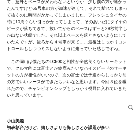
て、意外とペースが変わらないというか、少し僕の方が速かっ
たんですけど65号車の方が加速が速くて、それで離れてしまっ
て抜くのに時間がかかってしまいました。フレッシュタイヤの
時に10周ぐらい引っかかってしまって、そのあいだにタイヤの
ピークが落ちてきて、抜いてからのペースはずっと29秒前半し
か出ない状態でした。それ以上ペースを落とさないようにして
いたんですが、後ろから４号車が来て……最後はしっかりコン
トロールもしつつミスしないように走っていた感じですね。
この岡山は僕たちのLC500と相性が全然良くないサーキット
で、クルマ的には富士とか鈴鹿みたいなハイスピードのサーキ
ットの方が相性がいいので、次の富士では予選からしっかり前
の方でいいレースができたらいいなと思います。今回３位を獲
れたので、チャンピオンシップもしっかり視野に入れていきた
いと思っています。
小山美姫
初表彰台だけど、嬉しさよりも悔しさとか課題が多い