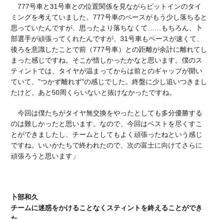
777号車と31号車との位置関係を見ながらピットインのタイ
ミングを考えていました。777号車のペースがもう少し落ちると
思っていたんですが、思ったより落ちなくて……もちろん、卜
部選手が頑張ってくれたんですが、31号車もペースが速くて、
後ろを意識したことで前（777号車）との距離が余計に離れてし
まった感じですね。そこが惜しかったかなと思います。僕のス
ティントでは、タイヤが温まってからは前とのギャップが開い
ていて、”つかず離れず”の感じでした。終盤に少し追いつきまし
たけど、あと50周くらいないと抜けなかったですね。
今回は僕たちがタイヤ無交換をやったとしても多分優勝する
のは難しかったと思います。なので、今回はベストを尽くすこ
とができましたし、チームとしてもよく頑張ったねという感じ
ですね。いいかたちで終われたので、次の富士に向けてさらに
頑張ろうと思います」
卜部和久
チームに迷惑をかけることなくスティントを終えることができ
た