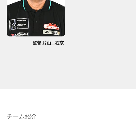
監督
片山 右京
チーム紹介