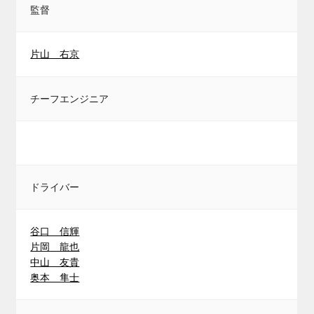
監督
片山 右京
チーフエンジニア
ドライバー
谷口 信輝
片岡 龍也
中山 友貴
奥本 隼士