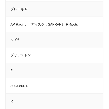
ブレーキ R
AP Racing （ディスク：SAFRAN） R:4pots
タイヤ
ブリヂストン
F
300/680R18
R