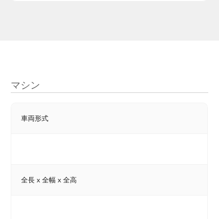
マシン
車両形式
全長 x 全幅 x 全高