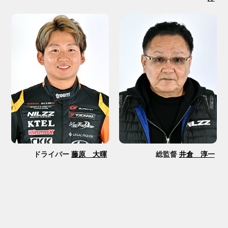
ドライバー
藤原 大暉
総監督
井倉 淳一