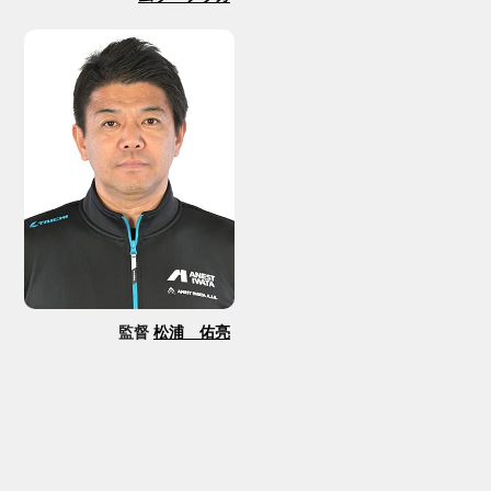
監督
松浦 佑亮