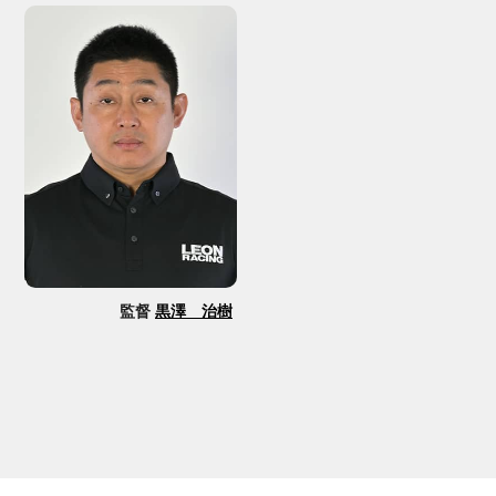
監督
黒澤 治樹