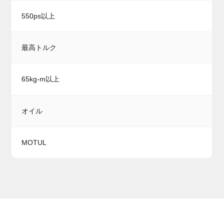
550ps以上
最高トルク
65kg-m以上
オイル
MOTUL