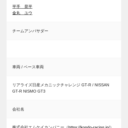
平手 晃平
金丸 ユウ
チームアンバサダー
車両 / ベース車両
リアライズ日産メカニックチャレンジ GT-R / NISSAN
GT-R NISMO GT3
会社名
株式会社エムケイカンパニー（
https://kondo-racing.jp/
）