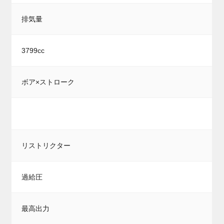
排気量
3799cc
ボア×ストローク
リストリクター
過給圧
最高出力