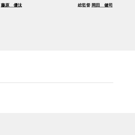
ー
藤原 優汰
総監督
岡田 健司