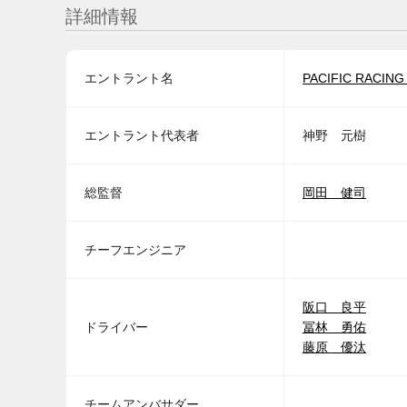
詳細情報
エントラント名
PACIFIC RACING
エントラント代表者
神野 元樹
総監督
岡田 健司
チーフエンジニア
阪口 良平
ドライバー
冨林 勇佑
藤原 優汰
チームアンバサダー