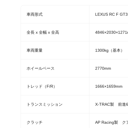
車両形式
LEXUS RC F G
全長 x 全幅 x 全高
4846×2030×127
車両重量
1300kg（基本）
ホイールベース
2770mm
トレッド（F/R）
1666×1659mm
トランスミッション
X-TRAC製 前
クラッチ
AP Racing製