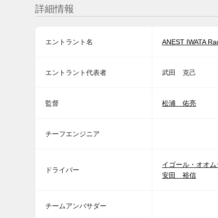
詳細情報
エントラント名
ANEST IWATA Rac
エントラント代表者
武田 克己
監督
松浦 佑亮
チーフエンジニア
イゴール・オオム
ドライバー
安田 裕信
チームアンバサダー