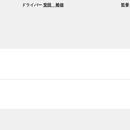
ドライバー
安田 裕信
監