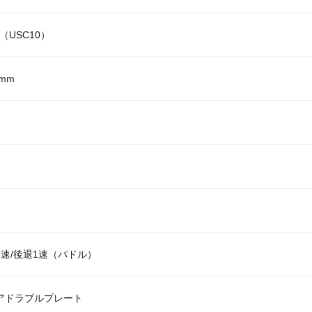
T3（USC10）
1mm
進6速/後退1速（パドル）
 クアドラブルプレート