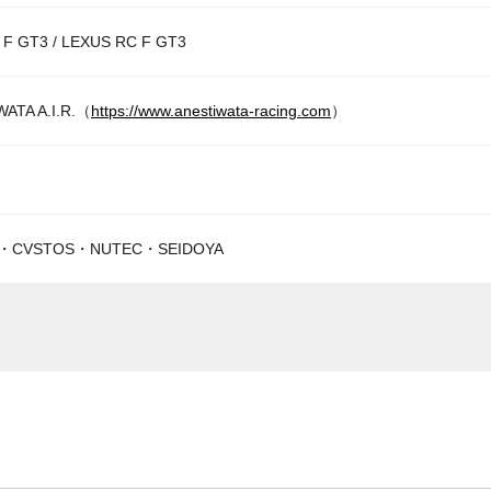
 F GT3 / LEXUS RC F GT3
TA A.I.R.（
https://www.anestiwata-racing.com
）
VSTOS・NUTEC・SEIDOYA