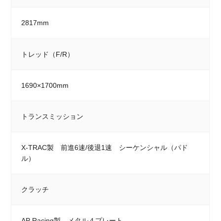
2817mm
トレッド（F/R）
1690×1700mm
トランスミッション
X-TRAC製 前進6速/後退1速 シーケンシャル（パド
ル）
クラッチ
AP Racing製 メタル４プレート