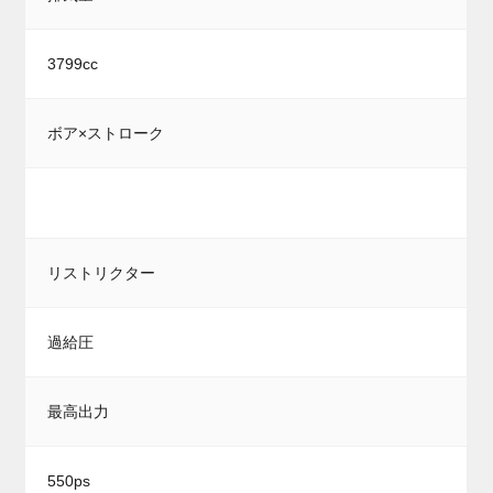
3799cc
ボア×ストローク
リストリクター
過給圧
最高出力
550ps