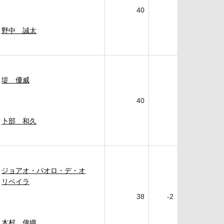
40
野中 誠太
堤 優威
40
卜部 和久
ジョアオ・パオロ・デ・オ
リベイラ
38
-2
木村 偉織