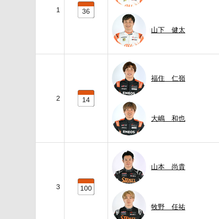
1
36
山下 健太
福住 仁嶺
2
14
大嶋 和也
山本 尚貴
3
100
牧野 任祐